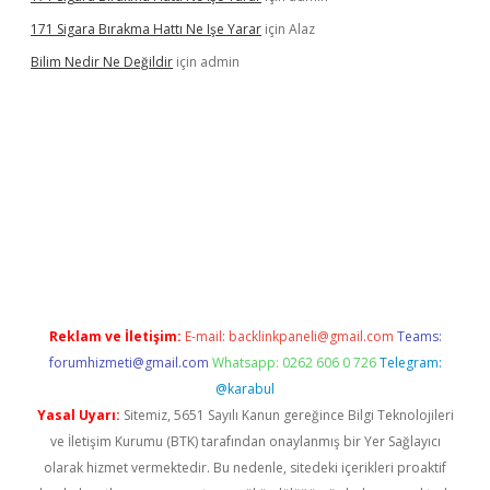
171 Sigara Bırakma Hattı Ne Işe Yarar
için
Alaz
Bilim Nedir Ne Değildir
için
admin
no
Reklam ve İletişim:
E-mail:
backlinkpaneli@gmail.com
Teams:
forumhizmeti@gmail.com
Whatsapp: 0262 606 0 726
Telegram:
@karabul
Yasal Uyarı:
Sitemiz, 5651 Sayılı Kanun gereğince Bilgi Teknolojileri
ve İletişim Kurumu (BTK) tarafından onaylanmış bir Yer Sağlayıcı
olarak hizmet vermektedir. Bu nedenle, sitedeki içerikleri proaktif