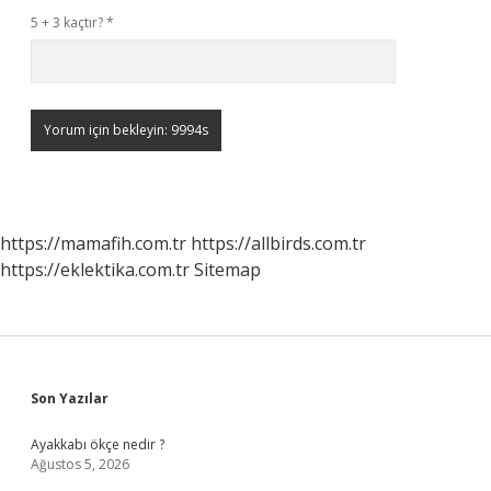
5 + 3 kaçtır?
*
https://mamafih.com.tr
https://allbirds.com.tr
https://eklektika.com.tr
Sitemap
Sidebar
Son Yazılar
Ayakkabı ökçe nedir ?
Ağustos 5, 2026