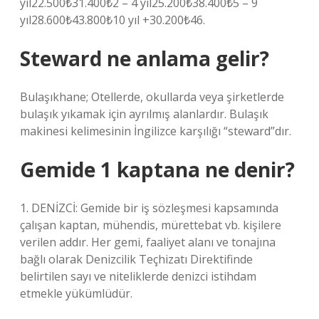
yıl22.500₺31.400₺2 – 4 yıl25.200₺38.400₺5 – 9
yıl28.600₺43.800₺10 yıl +30.200₺46.
Steward ne anlama gelir?
Bulaşıkhane; Otellerde, okullarda veya şirketlerde
bulaşık yıkamak için ayrılmış alanlardır. Bulaşık
makinesi kelimesinin İngilizce karşılığı “steward”dır.
Gemide 1 kaptana ne denir?
1. DENİZCİ: Gemide bir iş sözleşmesi kapsamında
çalışan kaptan, mühendis, mürettebat vb. kişilere
verilen addır. Her gemi, faaliyet alanı ve tonajına
bağlı olarak Denizcilik Teçhizatı Direktifinde
belirtilen sayı ve niteliklerde denizci istihdam
etmekle yükümlüdür.