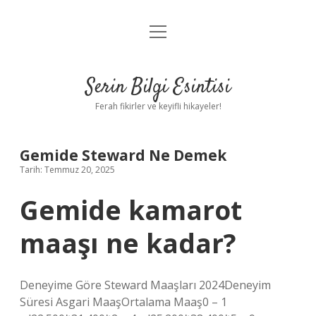
menüyü
Anasayfa
aç
Gizlilik Politikası
Serin Bilgi Esintisi
Yasal Uyarı
Ferah fikirler ve keyifli hikayeler!
Hakkımızda
Gemide Steward Ne Demek
Tarih: Temmuz 20, 2025
Gemide kamarot
maaşı ne kadar?
Deneyime Göre Steward Maaşları 2024Deneyim
Süresi Asgari MaaşOrtalama Maaş0 – 1