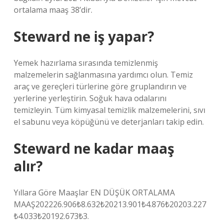
ortalama maaş 38’dir.
Steward ne iş yapar?
Yemek hazırlama sırasında temizlenmiş
malzemelerin sağlanmasına yardımcı olun. Temiz
araç ve gereçleri türlerine göre gruplandırın ve
yerlerine yerleştirin. Soğuk hava odalarını
temizleyin. Tüm kimyasal temizlik malzemelerini, sıvı
el sabunu veya köpüğünü ve deterjanları takip edin.
Steward ne kadar maaş
alır?
Yıllara Göre Maaşlar EN DÜŞÜK ORTALAMA
MAAŞ202226.906₺8.632₺20213.901₺4.876₺20203.227
₺4.033₺20192.673₺3.