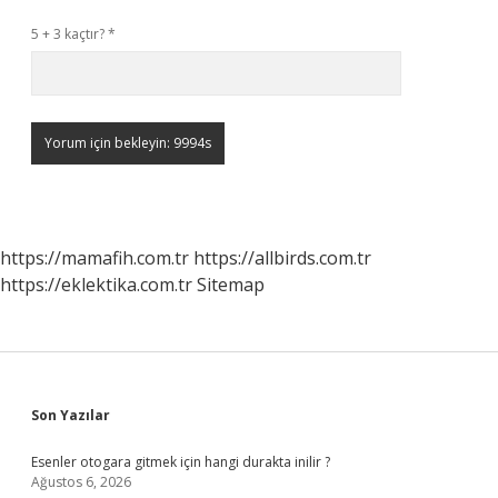
5 + 3 kaçtır?
*
https://mamafih.com.tr
https://allbirds.com.tr
https://eklektika.com.tr
Sitemap
Sidebar
Son Yazılar
Esenler otogara gitmek için hangi durakta inilir ?
Ağustos 6, 2026