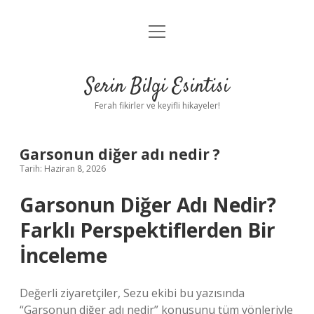
menüyü
Anasayfa
aç
Gizlilik Politikası
Serin Bilgi Esintisi
Yasal Uyarı
Ferah fikirler ve keyifli hikayeler!
Hakkımızda
Garsonun diğer adı nedir ?
Tarih: Haziran 8, 2026
Garsonun Diğer Adı Nedir?
Farklı Perspektiflerden Bir
İnceleme
Değerli ziyaretçiler, Sezu ekibi bu yazısında
“Garsonun diğer adı nedir” konusunu tüm yönleriyle