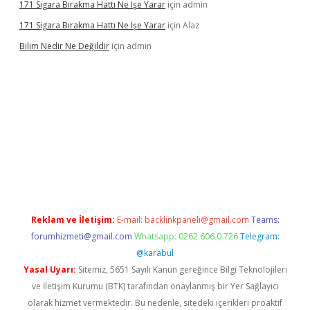
171 Sigara Bırakma Hattı Ne Işe Yarar
için
admin
171 Sigara Bırakma Hattı Ne Işe Yarar
için
Alaz
Bilim Nedir Ne Değildir
için
admin
vdcasino
Reklam ve İletişim:
E-mail:
backlinkpaneli@gmail.com
Teams:
forumhizmeti@gmail.com
Whatsapp: 0262 606 0 726
Telegram:
@karabul
Yasal Uyarı:
Sitemiz, 5651 Sayılı Kanun gereğince Bilgi Teknolojileri
ve İletişim Kurumu (BTK) tarafından onaylanmış bir Yer Sağlayıcı
olarak hizmet vermektedir. Bu nedenle, sitedeki içerikleri proaktif