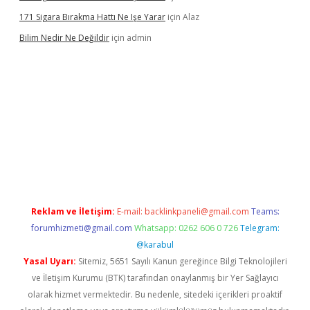
171 Sigara Bırakma Hattı Ne Işe Yarar
için
Alaz
Bilim Nedir Ne Değildir
için
admin
vdcasino
Reklam ve İletişim:
E-mail:
backlinkpaneli@gmail.com
Teams:
forumhizmeti@gmail.com
Whatsapp: 0262 606 0 726
Telegram:
@karabul
Yasal Uyarı:
Sitemiz, 5651 Sayılı Kanun gereğince Bilgi Teknolojileri
ve İletişim Kurumu (BTK) tarafından onaylanmış bir Yer Sağlayıcı
olarak hizmet vermektedir. Bu nedenle, sitedeki içerikleri proaktif