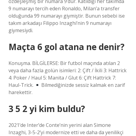
özdeşleşmiş bir numara 9’dur. Katıldığı her takımda
9 numarayı tercih eden Ronaldo, Milan’a transfer
olduğunda 99 numarayı giymiştir. Bunun sebebi ise
takım arkadaşı Filippo Inzaghi’nin 9 numarayı
giymesiydi.
Maçta 6 gol atana ne denir?
Konuşma. BİLGİLERSE: Bir futbol maçında atılan 2
veya daha fazla golün isimleri: 2: Çift / İkili 3: Hattrick
4: Poker / Haul 5: Manita / Glut 6: Çift Hattrick 7:
Haul-Trick.
Bilmediğinizde sessiz kalmak en zarif
harekettir.
3 5 2 yi kim buldu?
2021’de Inter’de Conte’nin yerini alan Simone
Inzaghi, 3-5-2’yi modernize etti ve daha da yenilikçi