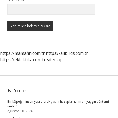
10 - 4 kaçtır?
*
https://mamafih.com.tr
https://allbirds.com.tr
https://eklektika.com.tr
Sitemap
Sidebar
Son Yazılar
Bir köpeğin insan yaşı olarak yaşını hesaplamanın en yaygın yöntemi
nedir ?
Ağustos 10, 2026