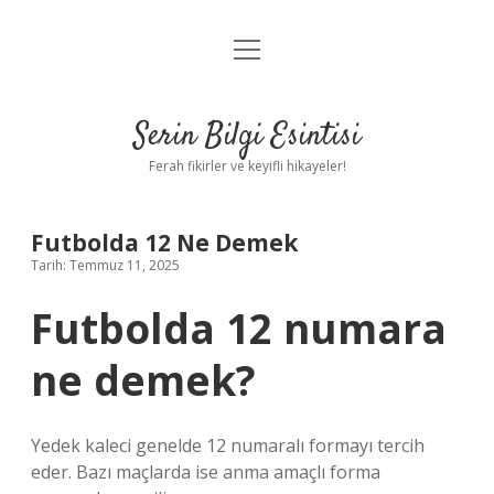
menüyü
Anasayfa
aç
Gizlilik Politikası
Serin Bilgi Esintisi
Yasal Uyarı
Ferah fikirler ve keyifli hikayeler!
Hakkımızda
Futbolda 12 Ne Demek
Tarih: Temmuz 11, 2025
Futbolda 12 numara
ne demek?
Yedek kaleci genelde 12 numaralı formayı tercih
eder. Bazı maçlarda ise anma amaçlı forma