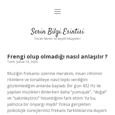
menüyü
Anasayfa
aç
Gizlilik Politikası
Serin Bilgi Esintisi
Yasal Uyarı
Ferah fikirler ve keyifli hikayeler!
Hakkımızda
Frengi olup olmadığı nasıl anlaşılır ?
Tarih: Şubat 18, 2026
Müziğin frekansı üzerine merakım, insan zihninin
ritimlere ve tonaliteye nasıl tepki verdiğini
gözlemlediğim anlarda başladı. Bir gün 432 Hz ile
yapılan müzikleri dinlerken daha “yumuşak”, “doğal”
ve “sakinleştirici” hissettiğimi fark ettim. Ya bu,
yalnızca bir önyargı mıydı? Yoksa gerçekten
psikolojik süreçlerimiz frekans farklılıklarına duyarlı