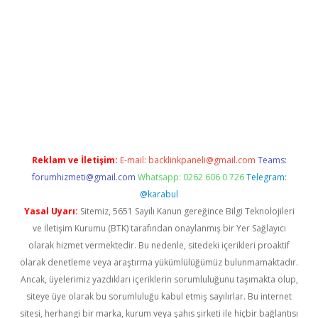
vdcasino
Reklam ve İletişim:
E-mail:
backlinkpaneli@gmail.com
Teams:
forumhizmeti@gmail.com
Whatsapp: 0262 606 0 726
Telegram:
@karabul
Yasal Uyarı:
Sitemiz, 5651 Sayılı Kanun gereğince Bilgi Teknolojileri
ve İletişim Kurumu (BTK) tarafından onaylanmış bir Yer Sağlayıcı
olarak hizmet vermektedir. Bu nedenle, sitedeki içerikleri proaktif
olarak denetleme veya araştırma yükümlülüğümüz bulunmamaktadır.
Ancak, üyelerimiz yazdıkları içeriklerin sorumluluğunu taşımakta olup,
siteye üye olarak bu sorumluluğu kabul etmiş sayılırlar. Bu internet
sitesi, herhangi bir marka, kurum veya şahıs şirketi ile hiçbir bağlantısı