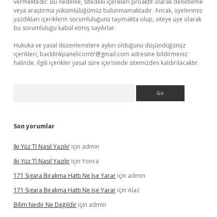
vermektedir. Bu nedenle, sitedeki içerikleri proaktif olarak denetleme
veya araştırma yükümlülüğümüz bulunmamaktadır. Ancak, üyelerimiz
yazdıkları içeriklerin sorumluluğunu taşımakta olup, siteye üye olarak
bu sorumluluğu kabul etmiş sayılırlar.
Hukuka ve yasal düzenlemelere aykırı olduğunu düşündüğünüz
içerikleri,
backlinkpanelicomtr@gmail.com
adresine bildirmeniz
halinde, ilgili içerikler yasal süre içerisinde sitemizden kaldırılacaktır.
Arama
Son yorumlar
Iki Yüz Tl Nasıl Yazılır
için
admin
Iki Yüz Tl Nasıl Yazılır
için
Yonca
171 Sigara Bırakma Hattı Ne Işe Yarar
için
admin
171 Sigara Bırakma Hattı Ne Işe Yarar
için
Alaz
Bilim Nedir Ne Değildir
için
admin