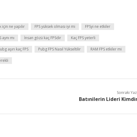
 için ne yapılır
FPS yüksek olması iyi mi
FPSyi ne etkiler
S aynı mı
İnsan gözü kaç FPSdir
Kaç FPS yeterli
ubg aşırı kaç FPS
Pubg FPS Nasıl Yükseltilir
RAM FPS etkiler mi
rekli
Sonraki Yaz
Batınilerin Lideri Kimdi