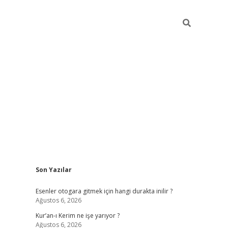
Sidebar
Son Yazılar
vdcasino
Esenler otogara gitmek için hangi durakta inilir ?
Ağustos 6, 2026
Kur’an-ı Kerim ne işe yarıyor ?
Ağustos 6, 2026