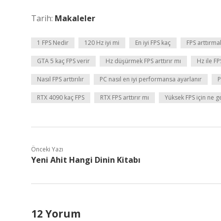
Tarih:
Makaleler
1 FPS Nedir
120 Hz iyi mi
En iyi FPS kaç
FPS arttırmak
GTA 5 kaç FPS verir
Hz düşürmek FPS arttırır mı
Hz ile FP
Nasıl FPS arttırılır
PC nasıl en iyi performansa ayarlanır
P
RTX 4090 kaç FPS
RTX FPS arttırır mı
Yüksek FPS için ne ge
Önceki Yazı
Yeni Ahit Hangi Dinin Kitabı
12 Yorum