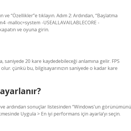
ve “Özellikler”e tıklayın. Adım 2: Ardından, “Başlatma
“-sm4 -malloc=system -USEALLAVAILABLECORE -
apatın ve oyuna girin.
a, saniyede 20 kare kaydedebileceği anlamına gelir. FPS
 olur. çünkü bu, bilgisayarınızın saniyede o kadar kare
 ayarlanır?
ve ardından sonuçlar listesinden “Windows’un görünümün
kmesinde Uygula > En iyi performans için ayarla’yı seçin.