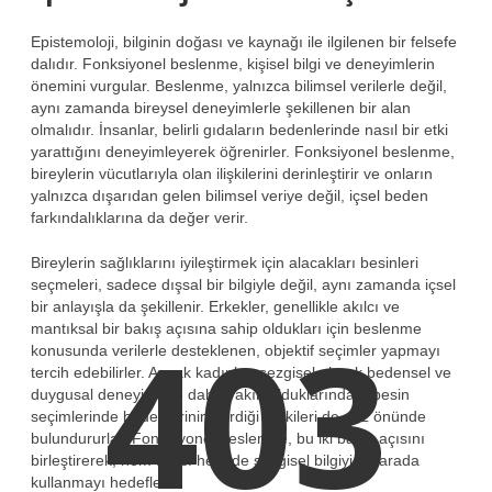
Epistemoloji, bilginin doğası ve kaynağı ile ilgilenen bir felsefe
dalıdır. Fonksiyonel beslenme, kişisel bilgi ve deneyimlerin
önemini vurgular. Beslenme, yalnızca bilimsel verilerle değil,
aynı zamanda bireysel deneyimlerle şekillenen bir alan
olmalıdır. İnsanlar, belirli gıdaların bedenlerinde nasıl bir etki
yarattığını deneyimleyerek öğrenirler. Fonksiyonel beslenme,
bireylerin vücutlarıyla olan ilişkilerini derinleştirir ve onların
yalnızca dışarıdan gelen bilimsel veriye değil, içsel beden
farkındalıklarına da değer verir.
Bireylerin sağlıklarını iyileştirmek için alacakları besinleri
seçmeleri, sadece dışsal bir bilgiyle değil, aynı zamanda içsel
bir anlayışla da şekillenir. Erkekler, genellikle akılcı ve
403
mantıksal bir bakış açısına sahip oldukları için beslenme
konusunda verilerle desteklenen, objektif seçimler yapmayı
tercih edebilirler. Ancak kadınlar, sezgisel olarak bedensel ve
duygusal deneyimlere daha yakın olduklarından, besin
seçimlerinde bedenlerinin verdiği tepkileri de göz önünde
bulundururlar. Fonksiyonel beslenme, bu iki bakış açısını
birleştirerek, hem akılcı hem de sezgisel bilgiyi bir arada
kullanmayı hedefler.