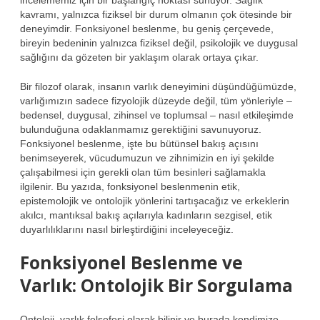
kavramı, yalnızca fiziksel bir durum olmanın çok ötesinde bir
deneyimdir. Fonksiyonel beslenme, bu geniş çerçevede,
bireyin bedeninin yalnızca fiziksel değil, psikolojik ve duygusal
sağlığını da gözeten bir yaklaşım olarak ortaya çıkar.
Bir filozof olarak, insanın varlık deneyimini düşündüğümüzde,
varlığımızın sadece fizyolojik düzeyde değil, tüm yönleriyle –
bedensel, duygusal, zihinsel ve toplumsal – nasıl etkileşimde
bulunduğuna odaklanmamız gerektiğini savunuyoruz.
Fonksiyonel beslenme, işte bu bütünsel bakış açısını
benimseyerek, vücudumuzun ve zihnimizin en iyi şekilde
çalışabilmesi için gerekli olan tüm besinleri sağlamakla
ilgilenir. Bu yazıda, fonksiyonel beslenmenin etik,
epistemolojik ve ontolojik yönlerini tartışacağız ve erkeklerin
akılcı, mantıksal bakış açılarıyla kadınların sezgisel, etik
duyarlılıklarını nasıl birleştirdiğini inceleyeceğiz.
Fonksiyonel Beslenme ve
Varlık: Ontolojik Bir Sorgulama
Ontoloji, varlık felsefesi olarak bilinir ve burada kendimize