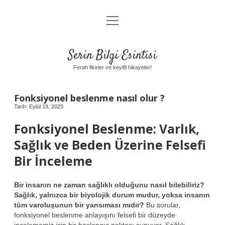
menüyü
Anasayfa
aç
Gizlilik Politikası
Serin Bilgi Esintisi
Yasal Uyarı
Ferah fikirler ve keyifli hikayeler!
Hakkımızda
Fonksiyonel beslenme nasıl olur ?
Tarih: Eylül 19, 2025
Fonksiyonel Beslenme: Varlık,
Sağlık ve Beden Üzerine Felsefi
Bir İnceleme
Bir insanın ne zaman sağlıklı olduğunu nasıl bilebiliriz?
Sağlık, yalnızca bir biyolojik durum mudur, yoksa insanın
tüm varoluşunun bir yansıması mıdır?
Bu sorular,
fonksiyonel beslenme anlayışını felsefi bir düzeyde
incelememiz için bir başlangıç noktası sunuyor. Sağlık