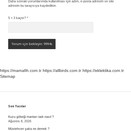
Daha sonraki yorumlarımda kullanılması için adım, e-posta adresim ve site
adresim bu tarayıcıya kaydedilsin.
5 + 3 kaçtır?
*
https://mamafih.com.tr
https://allbirds.com.tr
https://eklektika.com.tr
Sitemap
Sidebar
Son Yazılar
Kuzu göbeği mantarı tadı nasıl ?
Ağustos 8, 2026
Müstehcen şaka ne demek ?