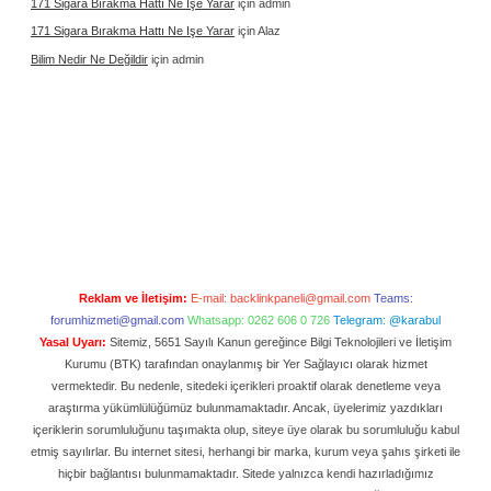
171 Sigara Bırakma Hattı Ne Işe Yarar
için
admin
171 Sigara Bırakma Hattı Ne Işe Yarar
için
Alaz
Bilim Nedir Ne Değildir
için
admin
Reklam ve İletişim:
E-mail:
backlinkpaneli@gmail.com
Teams:
forumhizmeti@gmail.com
Whatsapp: 0262 606 0 726
Telegram: @karabul
Yasal Uyarı:
Sitemiz, 5651 Sayılı Kanun gereğince Bilgi Teknolojileri ve İletişim
Kurumu (BTK) tarafından onaylanmış bir Yer Sağlayıcı olarak hizmet
vermektedir. Bu nedenle, sitedeki içerikleri proaktif olarak denetleme veya
araştırma yükümlülüğümüz bulunmamaktadır. Ancak, üyelerimiz yazdıkları
içeriklerin sorumluluğunu taşımakta olup, siteye üye olarak bu sorumluluğu kabul
etmiş sayılırlar. Bu internet sitesi, herhangi bir marka, kurum veya şahıs şirketi ile
hiçbir bağlantısı bulunmamaktadır. Sitede yalnızca kendi hazırladığımız