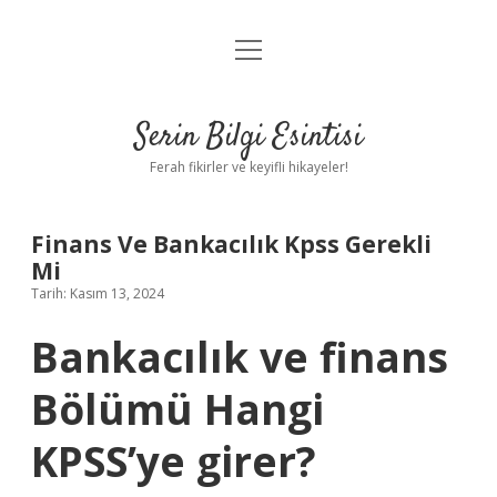
menüyü
Anasayfa
aç
Gizlilik Politikası
Serin Bilgi Esintisi
Yasal Uyarı
Ferah fikirler ve keyifli hikayeler!
Hakkımızda
Finans Ve Bankacılık Kpss Gerekli
Mi
Tarih: Kasım 13, 2024
Bankacılık ve finans
Bölümü Hangi
KPSS’ye girer?