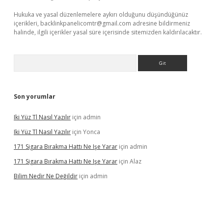
Hukuka ve yasal düzenlemelere aykırı olduğunu düşündüğünüz
içerikleri,
backlinkpanelicomtr@gmail.com
adresine bildirmeniz
halinde, ilgili içerikler yasal süre içerisinde sitemizden kaldırılacaktır.
Arama
Son yorumlar
Iki Yüz Tl Nasıl Yazılır
için
admin
Iki Yüz Tl Nasıl Yazılır
için
Yonca
171 Sigara Bırakma Hattı Ne Işe Yarar
için
admin
171 Sigara Bırakma Hattı Ne Işe Yarar
için
Alaz
Bilim Nedir Ne Değildir
için
admin