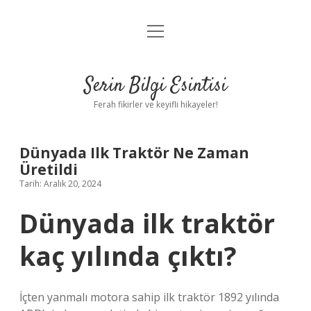
menüyü
Anasayfa
aç
Gizlilik Politikası
Serin Bilgi Esintisi
Yasal Uyarı
Ferah fikirler ve keyifli hikayeler!
Hakkımızda
Dünyada Ilk Traktör Ne Zaman
Üretildi
Tarih: Aralık 20, 2024
Dünyada ilk traktör
kaç yılında çıktı?
İçten yanmalı motora sahip ilk traktör 1892 yılında