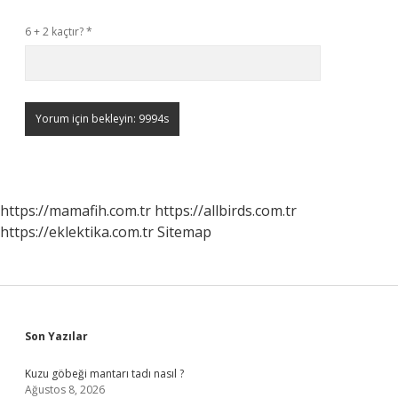
6 + 2 kaçtır?
*
https://mamafih.com.tr
https://allbirds.com.tr
https://eklektika.com.tr
Sitemap
Sidebar
Son Yazılar
Kuzu göbeği mantarı tadı nasıl ?
Ağustos 8, 2026