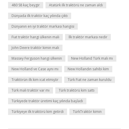
480 S8 kaç beygir
Atatürk ilk traktörü ne zaman aldı
Dünyada ilk traktör kaç yılında çıktı
Dünyanın en iyi traktör markası hangisi
Fiat traktör hangi ülkenin malı
İlk traktör markası nedir
John Deere traktör kimin malı
Massey Ferguson hangi ülkenin
New Holland Türk malı mı
New Holland ve Case aynı mı
New Hollandın sahibi kim
Traktörün ilk kim icat etmiştir
Türk Fiat ne zaman kuruldu
Türk malı traktör var mı
Türk traktörü kim sattı
Türkiyede traktör üretimi kaç yılında başladı
Türkiyeye ilk traktörü kim getirdi
TürkTraktör kimin