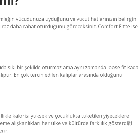
 mı?
 gömleğin vücudunuza uyduğunu ve vücut hatlarınızın belirgin
iraz daha rahat oturduğunu göreceksiniz. Comfort Fit’te ise
ücuda sıkı bir şekilde oturmaz ama aynı zamanda loose fit kada
lıptır. En çok tercih edilen kalıplar arasında olduğunu
ellikle kalorisi yüksek ve çocuklukta tüketilen yiyeceklere
me alışkanlıkları her ülke ve kültürde farklılık gösterdiği
erir.