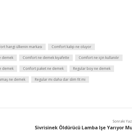
rt hangi ülkenin markası
Comfort kalıp ne oluyor
e demek
Comfort ne demek kıyafette
Comfort ne için kullanılır
ne demek
Confort paket ne demek
Regular boy ne demek
kumaş ne demek
Regular mı daha dar slim fit mi
Sonraki Yaz
Sivrisinek Öldürücü Lamba Işe Yarıyor M