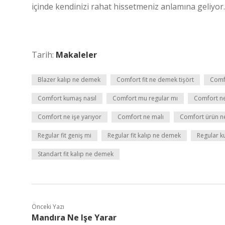
içinde kendinizi rahat hissetmeniz anlamına geliyor.
Tarih:
Makaleler
Blazer kalıp ne demek
Comfort fit ne demek tişört
Comfo
Comfort kumaş nasıl
Comfort mu regular mı
Comfort n
Comfort ne işe yarıyor
Comfort ne malı
Comfort ürün 
Regular fit geniş mi
Regular fit kalıp ne demek
Regular 
Standart fit kalıp ne demek
Önceki Yazı
Mandıra Ne Işe Yarar