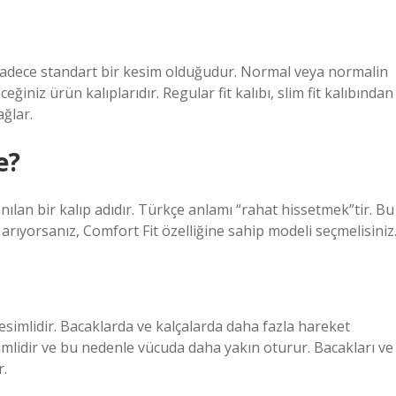
sadece standart bir kesim olduğudur. Normal veya normalin
ğiniz ürün kalıplarıdır. Regular fit kalıbı, slim fit kalıbından
ğlar.
e?
anılan bir kalıp adıdır. Türkçe anlamı “rahat hissetmek”tir. Bu
arıyorsanız, Comfort Fit özelliğine sahip modeli seçmelisiniz
esimlidir. Bacaklarda ve kalçalarda daha fazla hareket
imlidir ve bu nedenle vücuda daha yakın oturur. Bacakları ve
r.