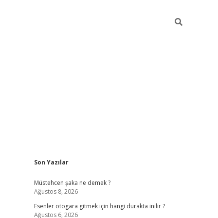
Sidebar
Son Yazılar
vdcasino
Müstehcen şaka ne demek ?
Ağustos 8, 2026
Esenler otogara gitmek için hangi durakta inilir ?
Ağustos 6, 2026