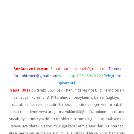
vdcasino
Reklam ve İletişim:
E-mail:
backlinkpaneli@gmail.com
Teams:
forumhizmeti@gmail.com
Whatsapp: 0262 606 0 726
Telegram:
@karabul
Yasal Uyarı:
Sitemiz, 5651 Sayılı Kanun gereğince Bilgi Teknolojileri
ve İletişim Kurumu (BTK) tarafından onaylanmış bir Yer Sağlayıcı
olarak hizmet vermektedir. Bu nedenle, sitedeki içerikleri proaktif
olarak denetleme veya araştırma yükümlülüğümüz bulunmamaktadır.
Ancak, üyelerimiz yazdıkları içeriklerin sorumluluğunu taşımakta olup,
siteye üye olarak bu sorumluluğu kabul etmiş sayılırlar. Bu internet
sitesi, herhangi bir marka, kurum veya şahıs şirketi ile hiçbir bağlantısı