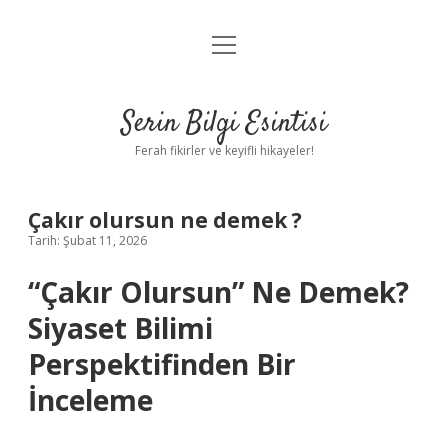
menüyü
Anasayfa
aç
Gizlilik Politikası
Serin Bilgi Esintisi
Yasal Uyarı
Ferah fikirler ve keyifli hikayeler!
Hakkımızda
Çakır olursun ne demek ?
Tarih: Şubat 11, 2026
“Çakır Olursun” Ne Demek?
Siyaset Bilimi
Perspektifinden Bir
İnceleme