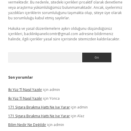
vermektedir. Bu nedenle, sitedeki içerikleri proaktif olarak denetleme
veya araştırma yükümlülüğümüz bulunmamaktadır. Ancak, üyelerimiz
yazdıkları içeriklerin sorumluluğunu taşımakta olup, siteye üye olarak
bu sorumluluğu kabul etmiş sayılırlar.
Hukuka ve yasal düzenlemelere aykırı olduğunu düşündüğünüz
içerikleri,
backlinkpanelicomtr@gmail.com
adresine bildirmeniz
halinde, ilgili içerikler yasal süre içerisinde sitemizden kaldırılacaktır.
Arama
Son yorumlar
Iki Yüz Tl Nasıl Yazılır
için
admin
Iki Yüz Tl Nasıl Yazılır
için
Yonca
171 Sigara Bırakma Hattı Ne Işe Yarar
için
admin
171 Sigara Bırakma Hattı Ne Işe Yarar
için
Alaz
Bilim Nedir Ne Değildir
için
admin