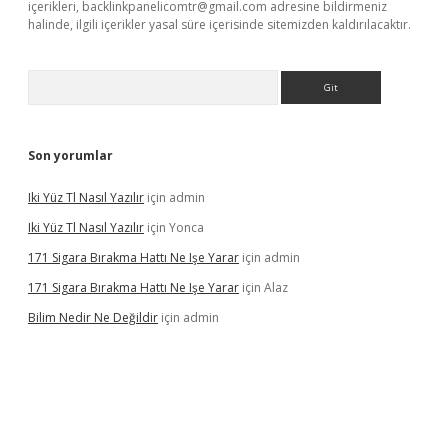
içerikleri,
backlinkpanelicomtr@gmail.com
adresine bildirmeniz
halinde, ilgili içerikler yasal süre içerisinde sitemizden kaldırılacaktır.
Arama
Son yorumlar
Iki Yüz Tl Nasıl Yazılır
için
admin
Iki Yüz Tl Nasıl Yazılır
için
Yonca
171 Sigara Bırakma Hattı Ne Işe Yarar
için
admin
171 Sigara Bırakma Hattı Ne Işe Yarar
için
Alaz
Bilim Nedir Ne Değildir
için
admin