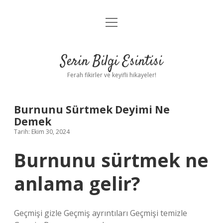
menüyü
Anasayfa
aç
Gizlilik Politikası
Serin Bilgi Esintisi
Yasal Uyarı
Ferah fikirler ve keyifli hikayeler!
Hakkımızda
Burnunu Sürtmek Deyimi Ne
Demek
Tarih: Ekim 30, 2024
Burnunu sürtmek ne
anlama gelir?
Geçmişi gizle Geçmiş ayrıntıları Geçmişi temizle