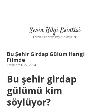
menüyü
Anasayfa
aç
Gizlilik Politikası
Serin Bilgi Esintisi
Yasal Uyarı
Ferah fikirler ve keyifli hikayeler!
Hakkımızda
Bu Şehir Girdap Gülüm Hangi
Filmde
Tarih: Aralık 27, 2024
Bu şehir girdap
gülümü kim
söylüyor?