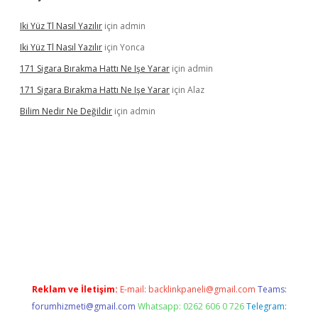
Iki Yüz Tl Nasıl Yazılır
için
admin
Iki Yüz Tl Nasıl Yazılır
için
Yonca
171 Sigara Bırakma Hattı Ne Işe Yarar
için
admin
171 Sigara Bırakma Hattı Ne Işe Yarar
için
Alaz
Bilim Nedir Ne Değildir
için
admin
ino
Reklam ve İletişim:
E-mail:
backlinkpaneli@gmail.com
Teams:
forumhizmeti@gmail.com
Whatsapp: 0262 606 0 726
Telegram: