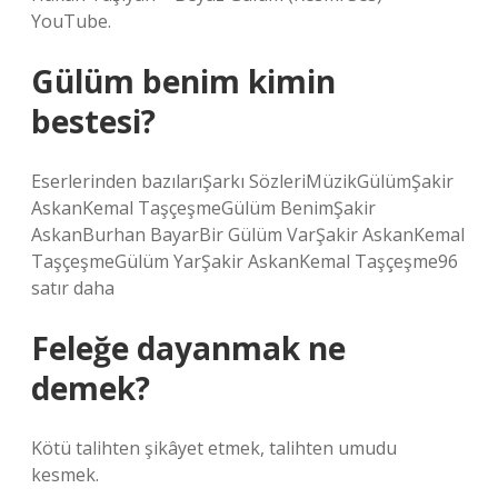
YouTube.
Gülüm benim kimin
bestesi?
Eserlerinden bazılarıŞarkı SözleriMüzikGülümŞakir
AskanKemal TaşçeşmeGülüm BenimŞakir
AskanBurhan BayarBir Gülüm VarŞakir AskanKemal
TaşçeşmeGülüm YarŞakir AskanKemal Taşçeşme96
satır daha
Feleğe dayanmak ne
demek?
Kötü talihten şikâyet etmek, talihten umudu
kesmek.