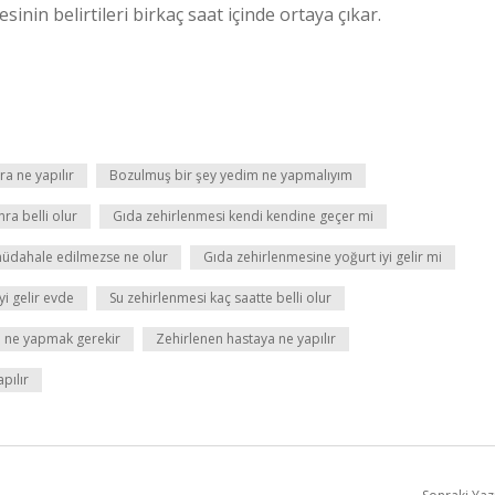
inin belirtileri birkaç saat içinde ortaya çıkar.
a ne yapılır
Bozulmuş bir şey yedim ne yapmalıyım
ra belli olur
Gıda zehirlenmesi kendi kendine geçer mi
üdahale edilmezse ne olur
Gıda zehirlenmesine yoğurt iyi gelir mi
i gelir evde
Su zehirlenmesi kaç saatte belli olur
 ne yapmak gerekir
Zehirlenen hastaya ne yapılır
pılır