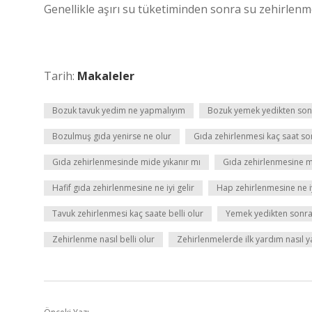
Genellikle aşırı su tüketiminden sonra su zehirlenmes
Tarih:
Makaleler
Bozuk tavuk yedim ne yapmalıyım
Bozuk yemek yedikten sonr
Bozulmuş gıda yenirse ne olur
Gıda zehirlenmesi kaç saat son
Gıda zehirlenmesinde mide yıkanır mı
Gıda zehirlenmesine m
Hafif gıda zehirlenmesine ne iyi gelir
Hap zehirlenmesine ne iy
Tavuk zehirlenmesi kaç saate belli olur
Yemek yedikten sonra
Zehirlenme nasıl belli olur
Zehirlenmelerde ilk yardım nasıl ya