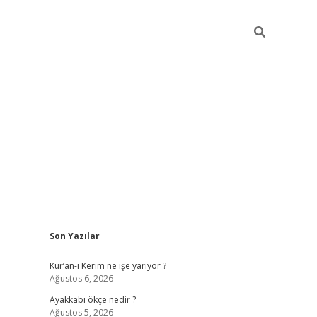
Sidebar
Son Yazılar
vdcasino
Kur’an-ı Kerim ne işe yarıyor ?
Ağustos 6, 2026
Ayakkabı ökçe nedir ?
Ağustos 5, 2026