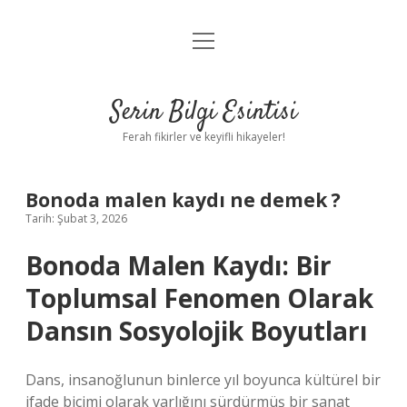
menüyü
Anasayfa
aç
Gizlilik Politikası
Serin Bilgi Esintisi
Yasal Uyarı
Ferah fikirler ve keyifli hikayeler!
Hakkımızda
Bonoda malen kaydı ne demek ?
Tarih: Şubat 3, 2026
Bonoda Malen Kaydı: Bir
Toplumsal Fenomen Olarak
Dansın Sosyolojik Boyutları
Dans, insanoğlunun binlerce yıl boyunca kültürel bir
ifade biçimi olarak varlığını sürdürmüş bir sanat