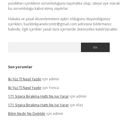
yazdıkları içeriklerin sorumluluğunu taşımakta olup, siteye üye olarak
bu sorumluluğu kabul etmiş sayılırlar.
Hukuka ve yasal düzenlemelere aykırı olduğunu düşündüğünüz
içerikleri,
backlinkpanelicomtr@gmail.com
adresine bildirmeniz
halinde, ilgili içerikler yasal süre içerisinde sitemizden kaldırılacaktır.
Arama
Son yorumlar
Iki Yüz Tl Nasıl Yazılır
için
admin
Iki Yüz Tl Nasıl Yazılır
için
Yonca
171 Sigara Bırakma Hattı Ne Işe Yarar
için
admin
171 Sigara Bırakma Hattı Ne Işe Yarar
için
Alaz
Bilim Nedir Ne Değildir
için
admin