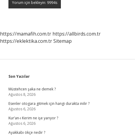
https://mamafih.com.tr
https://allbirds.com.tr
https://eklektika.com.tr
Sitemap
Sidebar
Son Yazılar
Müstehcen şaka ne demek ?
Ağustos 8, 2026
Esenler otogara gitmek için hangi durakta inilir ?
Ağustos 6, 2026
Kur’an-ı Kerim ne işe yarıyor ?
Ağustos 6, 2026
Ayakkabı ökçe nedir ?