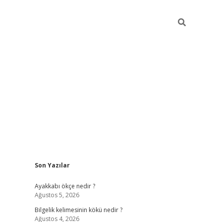
Sidebar
Son Yazılar
vdcasino
Ayakkabı ökçe nedir ?
Ağustos 5, 2026
Bilgelik kelimesinin kökü nedir ?
Ağustos 4, 2026