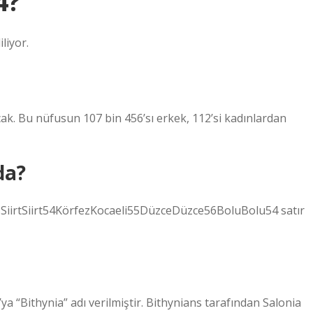
4?
liyor.
cak. Bu nüfusun 107 bin 456’sı erkek, 112’si kadınlardan
da?
l53SiirtSiirt54KörfezKocaeli55DüzceDüzce56BoluBolu54 satır
a “Bithynia” adı verilmiştir. Bithynians tarafından Salonia