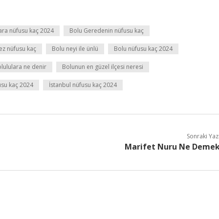
ara nüfusu kaç 2024
Bolu Geredenin nüfusu kaç
ez nüfusu kaç
Bolu neyi ile ünlü
Bolu nüfusu kaç 2024
lululara ne denir
Bolunun en güzel ilçesi neresi
usu kaç 2024
İstanbul nüfusu kaç 2024
Sonraki Yaz
Marifet Nuru Ne Deme