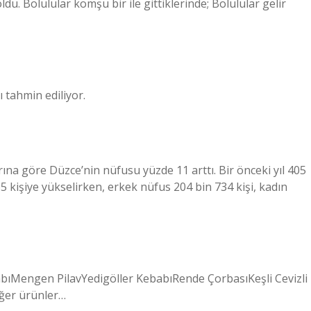
ldu. Bolulular komşu bir ile gittiklerinde; Bolulular gelir
 tahmin ediliyor.
na göre Düzce’nin nüfusu yüzde 11 arttı. Bir önceki yıl 405
5 kişiye yükselirken, erkek nüfus 204 bin 734 kişi, kadın
babıMengen PilavYedigöller KebabıRende ÇorbasıKeşli Cevizli
iğer ürünler…