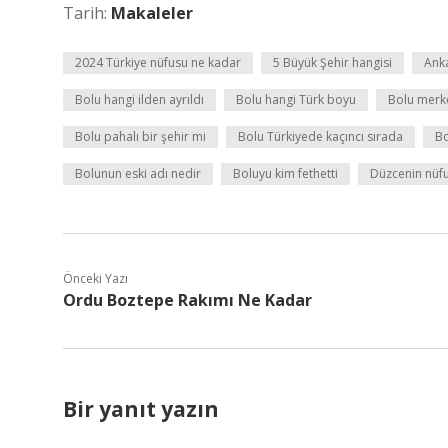
Tarih:
Makaleler
2024 Türkiye nüfusu ne kadar
5 Büyük Şehir hangisi
Ank
Bolu hangi ilden ayrıldı
Bolu hangi Türk boyu
Bolu merk
Bolu pahalı bir şehir mi
Bolu Türkiyede kaçıncı sırada
Bo
Bolunun eski adı nedir
Boluyu kim fethetti
Düzcenin nüf
Önceki Yazı
Ordu Boztepe Rakımı Ne Kadar
Bir yanıt yazın