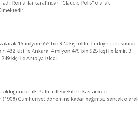
 adı, Romalılar tarafından “Claudio Polis” olarak
nülmektedir.
 azalarak 15 milyon 655 bin 924 kişi oldu. Türkiye nüfusunun
 482 kişi ile Ankara, 4 milyon 479 bin 525 kişi ile İzmir, 3
49 kişi ile Antalya izledi.
ı olduğundan ilk Bolu milletvekilleri Kastamonu
t’ten (1908) Cumhuriyet dönemine kadar bağımsız sancak olara