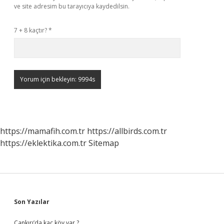
ve site adresim bu tarayıcıya kaydedilsin.
7 + 8 kaçtır?
*
https://mamafih.com.tr
https://allbirds.com.tr
https://eklektika.com.tr
Sitemap
Sidebar
Son Yazılar
Çankırı’da kaç köy var ?