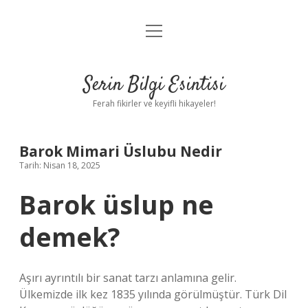
menüyü
Anasayfa
aç
Gizlilik Politikası
Serin Bilgi Esintisi
Yasal Uyarı
Ferah fikirler ve keyifli hikayeler!
Hakkımızda
Barok Mimari Üslubu Nedir
Tarih: Nisan 18, 2025
Barok üslup ne
demek?
Aşırı ayrıntılı bir sanat tarzı anlamına gelir.
Ülkemizde ilk kez 1835 yılında görülmüştür. Türk Dil