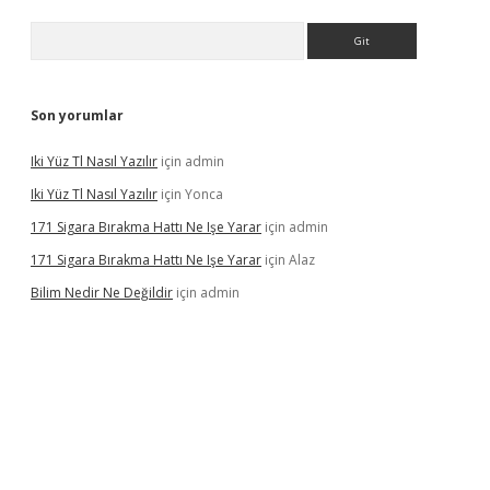
Arama
Son yorumlar
Iki Yüz Tl Nasıl Yazılır
için
admin
Iki Yüz Tl Nasıl Yazılır
için
Yonca
171 Sigara Bırakma Hattı Ne Işe Yarar
için
admin
171 Sigara Bırakma Hattı Ne Işe Yarar
için
Alaz
Bilim Nedir Ne Değildir
için
admin
vdcasino