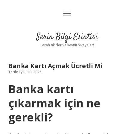
menüyü
Anasayfa
aç
Gizlilik Politikası
Serin Bilgi Esintisi
Yasal Uyarı
Ferah fikirler ve keyifli hikayeler!
Hakkımızda
Banka Kartı Açmak Ücretli Mi
Tarih: Eylül 10, 2025
Banka kartı
çıkarmak için ne
gerekli?