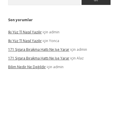
Son yorumlar
Iki Yüz Tl Nasıl Yazılır
için
admin
Iki Yüz Tl Nasıl Yazılır
için
Yonca
171 Sigara Bırakma Hattı Ne Işe Yarar
için
admin
171 Sigara Bırakma Hattı Ne Işe Yarar
için
Alaz
Bilim Nedir Ne Değildir
için
admin
no