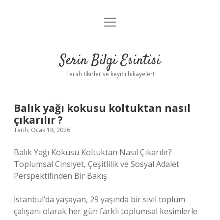
menüyü
Anasayfa
aç
Gizlilik Politikası
Serin Bilgi Esintisi
Yasal Uyarı
Ferah fikirler ve keyifli hikayeler!
Hakkımızda
Balık yağı kokusu koltuktan nasıl
çıkarılır ?
Tarih: Ocak 18, 2026
Balık Yağı Kokusu Koltuktan Nasıl Çıkarılır?
Toplumsal Cinsiyet, Çeşitlilik ve Sosyal Adalet
Perspektifinden Bir Bakış
İstanbul’da yaşayan, 29 yaşında bir sivil toplum
çalışanı olarak her gün farklı toplumsal kesimlerle