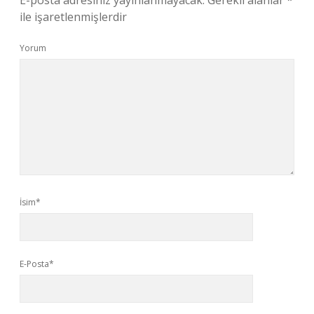
E-posta adresiniz yayınlanmayacak.
Gerekli alanlar
*
ile işaretlenmişlerdir
Yorum
İsim*
E-Posta*