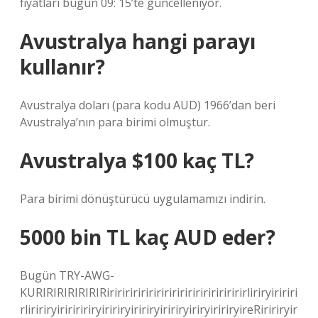
fiyatları bugün 09: 15’te güncelleniyor.
Avustralya hangi parayı
kullanır?
Avustralya doları (para kodu AUD) 1966’dan beri
Avustralya’nın para birimi olmuştur.
Avustralya $100 kaç TL?
Para birimi dönüştürücü uygulamamızı indirin.
5000 bin TL kaç AUD eder?
Bugün TRY-AWG-
KURIRIRIRIRIRIRiriririririririririririririririririrliriryiririri
rliririryiririririryiririryiririryiririryiriryiririryireRiririryir