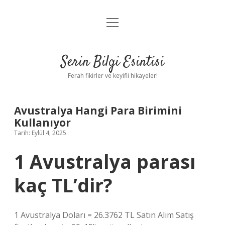
menüyü
Anasayfa
aç
Gizlilik Politikası
Serin Bilgi Esintisi
Yasal Uyarı
Ferah fikirler ve keyifli hikayeler!
Hakkımızda
Avustralya Hangi Para Birimini
Kullanıyor
Tarih: Eylül 4, 2025
1 Avustralya parası
kaç TL’dir?
1 Avustralya Doları = 26.3762 TL Satın Alım Satış