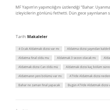
MF Yapım’ın yapımcılığını üstlendiği “Bahar: Uyanma
izleyicilerin gönlünü fethetti. Dün gece yayınlanan se
Tarih:
Makaleler
4 Ocak Aldatmak dizisi var mı
Aldatma dizisi yayından kaldırı
Aldatma final oldu mu
Aldatmak 3 sezon olacak mı
Alda
Aldatmak dizisi Can öldü mü
Aldatmak dizisi kaç bölüm süre
Aldatmanın yeni bölümü var mı
ATVde Aldatmak dizisi neden
Bahar ne zaman final yapacak
Bugün ATVde Aldatmak dizisi 