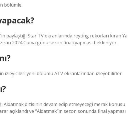
n bölümle.
 yapacak?
n paylaştığı Star TV ekranlarında reyting rekorları kıran Yal
Haziran 2024 Cuma günü sezon finali yapması bekleniyor.
mı?
n izleyicileri yeni bölümü ATV ekranlarından izleyebilirler.
ı?
iği Aldatmak dizisinin devam edip etmeyeceği merak konusu
i karar açıklandı ve “Aldatmak”ın sezon sonunda final yapması