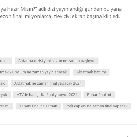
ya Hazır Mısın?” adlı dizi yayınlandığı günden bu yana
zon finali milyonlarca izleyiciyi ekran başına kilitledi.
ldı mı
Aldatma dizisi yeni sezon ne zaman başlıyor
tmak 71 bölüm ne zaman yayınlanacak
Aldatmak bitti mi
cek
Aldatmak ne zaman final yapacak 2024
 yok
ATVde hangi dizi final yapıyor 2024
Bahar final mi
var mı
Yabani final ne zaman
Yalı çapkını ne zaman final yapacak