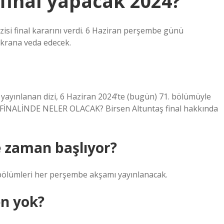
inal yapacak 2024?
si final kararını verdi. 6 Haziran perşembe günü
ekrana veda edecek.
de yayınlanan dizi, 6 Haziran 2024’te (bugün) 71. bölümüyle
FİNALİNDE NELER OLACAK? Birsen Altuntaş final hakkında
e zaman başlıyor?
i bölümleri her perşembe akşamı yayınlanacak.
en yok?