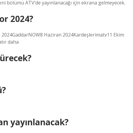
yeni bölümü ATV’de yayınlanacağı için ekrana gelmeyecek.
yor 2024?
ran 2024GaddarNOW8 Haziran 2024Kardeşlerimatv11 Ekim
tır daha
sürecek?
ü?
n yayınlanacak?