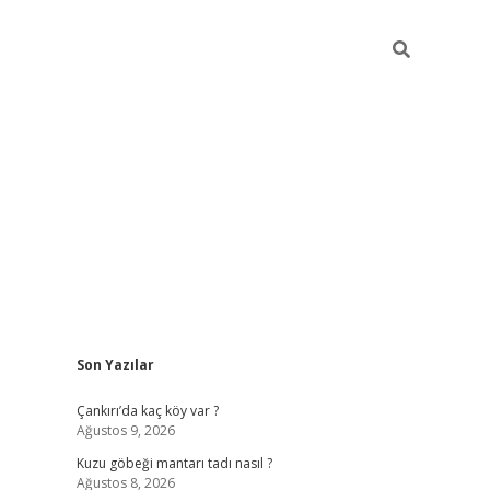
Sidebar
Son Yazılar
vdcasino
Çankırı’da kaç köy var ?
Ağustos 9, 2026
Kuzu göbeği mantarı tadı nasıl ?
Ağustos 8, 2026