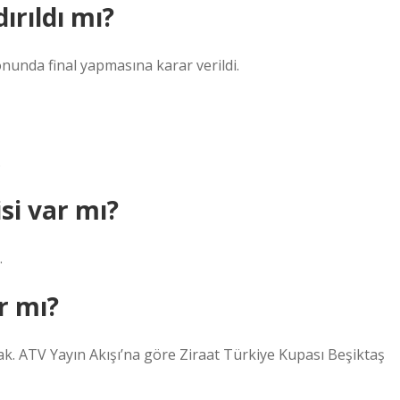
ırıldı mı?
onunda final yapmasına karar verildi.
.
si var mı?
.
r mı?
. ATV Yayın Akışı’na göre Ziraat Türkiye Kupası Beşiktaş