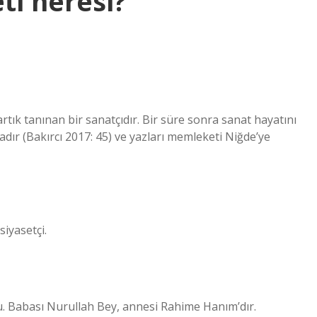
ti neresi?
tık tanınan bir sanatçıdır. Bir süre sonra sanat hayatını
dır (Bakırcı 2017: 45) ve yazları memleketi Niğde’ye
iyasetçi.
du. Babası Nurullah Bey, annesi Rahime Hanım’dır.