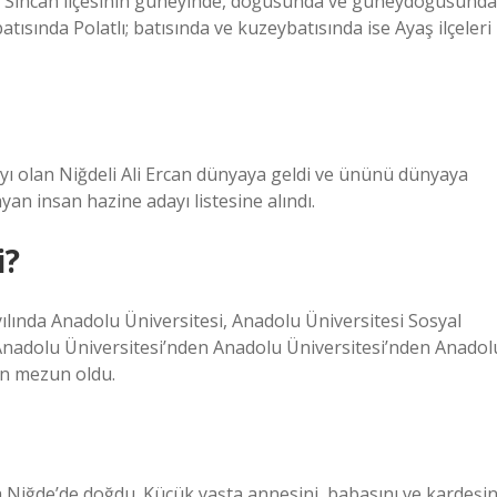
lı Sincan ilçesinin güneyinde, doğusunda ve güneydoğusunda
ında Polatlı; batısında ve kuzeybatısında ise Ayaş ilçeleri
yı olan Niğdeli Ali Ercan dünyaya geldi ve ününü dünyaya
yan insan hazine adayı listesine alındı.
i?
yılında Anadolu Üniversitesi, Anadolu Üniversitesi Sosyal
Anadolu Üniversitesi’nden Anadolu Üniversitesi’nden Anadol
den mezun oldu.
da Niğde’de doğdu. Küçük yaşta annesini, babasını ve kardeşin