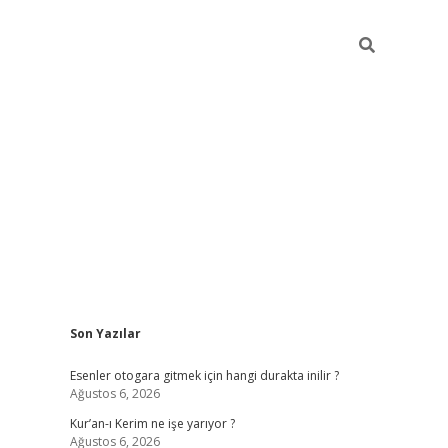
Sidebar
Son Yazılar
vdcasino
Esenler otogara gitmek için hangi durakta inilir ?
Ağustos 6, 2026
Kur’an-ı Kerim ne işe yarıyor ?
Ağustos 6, 2026