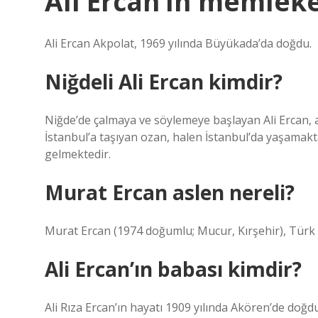
Ali Ercan’ın memleke
Ali Ercan Akpolat, 1969 yılında Büyükada’da doğdu.
Niğdeli Ali Ercan kimdir?
Niğde’de çalmaya ve söylemeye başlayan Ali Ercan, ar
İstanbul’a taşıyan ozan, halen İstanbul’da yaşamakta
gelmektedir.
Murat Ercan aslen nereli?
Murat Ercan (1974 doğumlu; Mucur, Kırşehir), Türk s
Ali Ercan’ın babası kimdir?
Ali Rıza Ercan’ın hayatı 1909 yılında Akören’de doğ