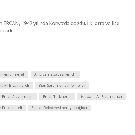
RCAN, 1942 yılında Konya’da doğdu. İlk, orta ve lise
mladı.
an kimdir nereli
Ali Ercanın babası kimdir
ık Ali Ercan nereli
Bien Seramikin sahibi nereli
Ercan Alevi ismi mi
Ercan Türk nereli
İş adamı Ali Ercan kimdir
h Ercan nereli
Sincan Belediyesi nereye bağlıdır