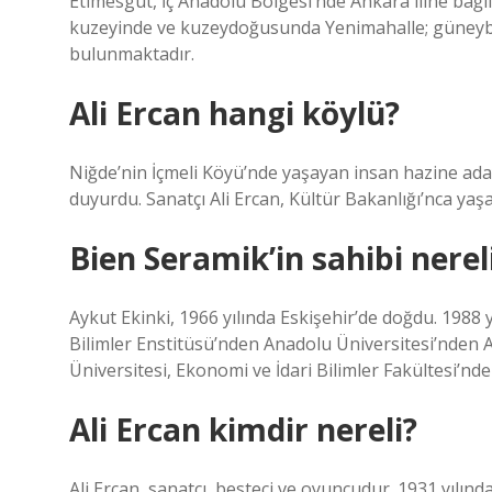
Etimesgut, İç Anadolu Bölgesi’nde Ankara iline bağ
kuzeyinde ve kuzeydoğusunda Yenimahalle; güneybatıs
bulunmaktadır.
Ali Ercan hangi köylü?
Niğde’nin İçmeli Köyü’nde yaşayan insan hazine ada
duyurdu. Sanatçı Ali Ercan, Kültür Bakanlığı’nca yaşa
Bien Seramik’in sahibi nerel
Aykut Ekinki, 1966 yılında Eskişehir’de doğdu. 1988 
Bilimler Enstitüsü’nden Anadolu Üniversitesi’nden 
Üniversitesi, Ekonomi ve İdari Bilimler Fakültesi’n
Ali Ercan kimdir nereli?
Ali Ercan, sanatçı, besteci ve oyuncudur. 1931 yılın