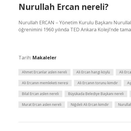
Nurullah Ercan nereli?
Nurullah ERCAN – Yönetim Kurulu Başkanı Nurullah E
öğrenimini 1960 yılında TED Ankara Koleji’nde tama
Tarih:
Makaleler
Ahmet Ercanlar aslen nereli
Ali Ercan hangi köylü
Ali Erc
Ali Ercanın memleketi neresi
Ali Ercanın torunu kimdir
Aş
Bilal Ercan aslen nereli
Büyükada Belediye Başkanı nereli
Murat Ercan aslen nereli
Niğdeli Ali Ercan kimdir
Nurulla