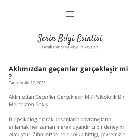
menüyü
Anasayfa
aç
Gizlilik Politikası
Serin Bilgi Esintisi
Yasal Uyarı
Ferah fikirler ve keyifli hikayeler!
Hakkımızda
Aklımızdan geçenler gerçekleşir mi
?
Tarih: Aralık 12, 2025
Aklımızdan Geçenler Gerçekleşir Mi? Psikolojik Bir
Mercekten Bakış
Bir psikolog olarak, insanların davranışlarını
anlamak her zaman merak uyandırıcı bir deneyim
olmuştur. Zihnimizde neler olup bittiği, çevremizle