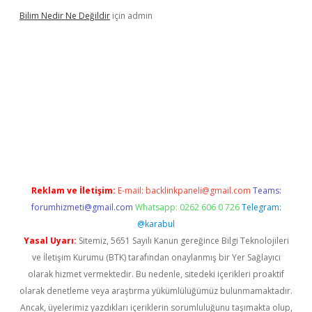
Bilim Nedir Ne Değildir
için
admin
no
Reklam ve İletişim:
E-mail:
backlinkpaneli@gmail.com
Teams:
forumhizmeti@gmail.com
Whatsapp: 0262 606 0 726
Telegram:
@karabul
Yasal Uyarı:
Sitemiz, 5651 Sayılı Kanun gereğince Bilgi Teknolojileri
ve İletişim Kurumu (BTK) tarafından onaylanmış bir Yer Sağlayıcı
olarak hizmet vermektedir. Bu nedenle, sitedeki içerikleri proaktif
olarak denetleme veya araştırma yükümlülüğümüz bulunmamaktadır.
Ancak, üyelerimiz yazdıkları içeriklerin sorumluluğunu taşımakta olup,