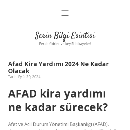
menüyü
Anasayfa
aç
Gizlilik Politikası
Serin Bilgi Esintisi
Yasal Uyarı
Ferah fikirler ve keyifli hikayeler!
Hakkımızda
Afad Kira Yardımı 2024 Ne Kadar
Olacak
Tarih: Eylül 30, 2024
AFAD kira yardımı
ne kadar sürecek?
Afet ve Acil Durum Yönetimi Başkanlığı (AFAD),