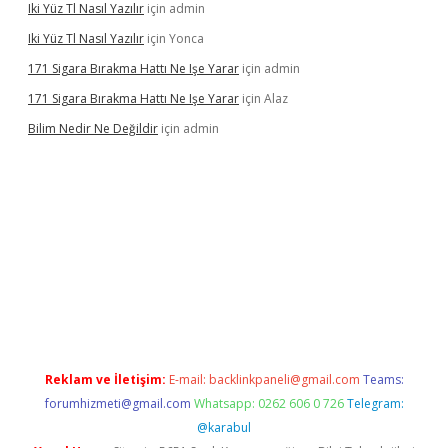
Iki Yüz Tl Nasıl Yazılır
için
admin
Iki Yüz Tl Nasıl Yazılır
için
Yonca
171 Sigara Bırakma Hattı Ne Işe Yarar
için
admin
171 Sigara Bırakma Hattı Ne Işe Yarar
için
Alaz
Bilim Nedir Ne Değildir
için
admin
casino
Reklam ve İletişim:
E-mail:
backlinkpaneli@gmail.com
Teams:
forumhizmeti@gmail.com
Whatsapp: 0262 606 0 726
Telegram:
@karabul