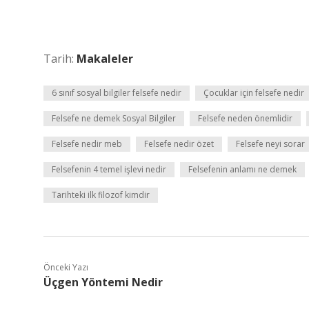
Tarih:
Makaleler
6 sınıf sosyal bilgiler felsefe nedir
Çocuklar için felsefe nedir
Felsefe ne demek Sosyal Bilgiler
Felsefe neden önemlidir
Felsefe nedir meb
Felsefe nedir özet
Felsefe neyi sorar
Felsefenin 4 temel işlevi nedir
Felsefenin anlamı ne demek
Tarihteki ilk filozof kimdir
Önceki Yazı
Üçgen Yöntemi Nedir