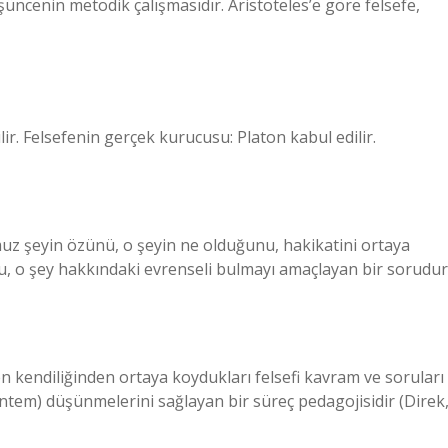
şüncenin metodik çalışmasıdır. Aristoteles’e göre felsefe,
ir. Felsefenin gerçek kurucusu: Platon kabul edilir.
uz şeyin özünü, o şeyin ne olduğunu, hakikatini ortaya
, o şey hakkındaki evrenseli bulmayı amaçlayan bir sorudur
en kendiliğinden ortaya koydukları felsefi kavram ve soruları
tem) düşünmelerini sağlayan bir süreç pedagojisidir (Direk