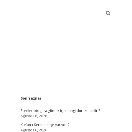
Sidebar
Son Yazılar
vdcasino
Esenler otogara gitmek için hangi durakta inilir ?
Ağustos 6, 2026
Kur’an-ı Kerim ne işe yarıyor ?
Ağustos 6, 2026