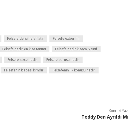
Felsefe dersi ne anlatır
Felsefe ezber mi
Felsefe nedir en kısa tanımı
Felsefe nedir kısaca 6 sınıf
Felsefe sizce nedir
Felsefe sorusu nedir
Felsefenin babası kimdir
Felsefenin ilk konusu nedir
Sonraki Yaz
Teddy Den Ayrıldı M