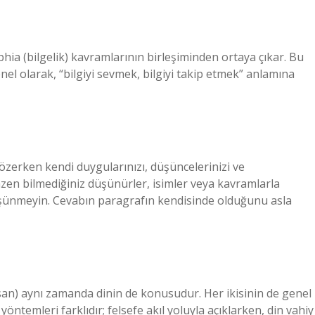
phia (bilgelik) kavramlarının birleşiminden ortaya çıkar. Bu
enel olarak, “bilgiyi sevmek, bilgiyi takip etmek” anlamına
çözerken kendi duygularınızı, düşüncelerinizi ve
azen bilmediğiniz düşünürler, isimler veya kavramlarla
üşünmeyin. Cevabın paragrafın kendisinde olduğunu asla
san) aynı zamanda dinin de konusudur. Her ikisinin de genel
ntemleri farklıdır; felsefe akıl yoluyla açıklarken, din vahiy