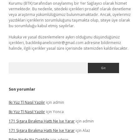
Kurumu (BTK) tarafından onaylanmış bir Yer Sağlayıcı olarak hizmet
vermektedir. Bu nedenle, sitedeki içerikleri proaktif olarak denetleme
veya araştırma yükümlülüğümüz bulunmamaktadır. Ancak, üyelerimiz
yazdıkları içeriklerin sorumluluğunu taşımakta olup, siteye üye olarak
bu sorumluluğu kabul etmiş sayılırlar.
Hukuka ve yasal düzenlemelere aykırı olduğunu düşündüğünüz
içerikleri,
backlinkpanelicomtr@gmail.com
adresine bildirmeniz
halinde, ilgili içerikler yasal süre içerisinde sitemizden kaldırılacaktır.
Arama
Son yorumlar
Iki Yüz Tl Nasıl Yazılır
için
admin
Iki Yüz Tl Nasıl Yazılır
için
Yonca
171 Sigara Bırakma Hattı Ne Işe Yarar
için
admin
171 Sigara Bırakma Hattı Ne Işe Yarar
için
Alaz
Bilim Nedir Ne Değildir
için
admin