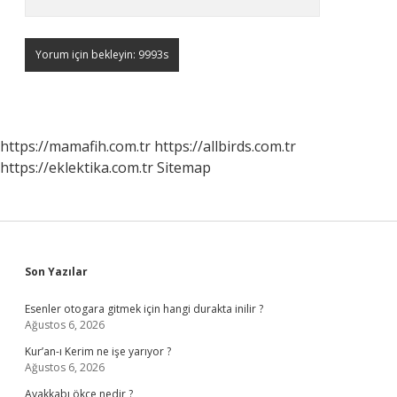
https://mamafih.com.tr
https://allbirds.com.tr
https://eklektika.com.tr
Sitemap
Sidebar
Son Yazılar
Esenler otogara gitmek için hangi durakta inilir ?
Ağustos 6, 2026
Kur’an-ı Kerim ne işe yarıyor ?
Ağustos 6, 2026
Ayakkabı ökçe nedir ?