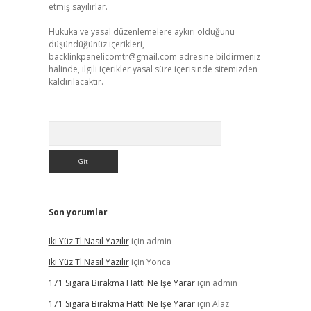
etmiş sayılırlar.
Hukuka ve yasal düzenlemelere aykırı olduğunu
düşündüğünüz içerikleri,
backlinkpanelicomtr@gmail.com
adresine bildirmeniz
halinde, ilgili içerikler yasal süre içerisinde sitemizden
kaldırılacaktır.
Arama
Son yorumlar
Iki Yüz Tl Nasıl Yazılır
için
admin
Iki Yüz Tl Nasıl Yazılır
için
Yonca
171 Sigara Bırakma Hattı Ne Işe Yarar
için
admin
171 Sigara Bırakma Hattı Ne Işe Yarar
için
Alaz