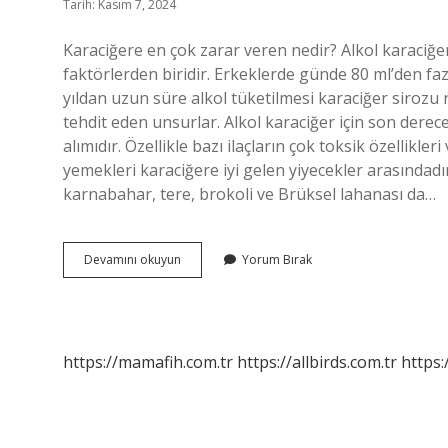
Tarih: Kasım 7, 2024
Karaciğere en çok zarar veren nedir? Alkol karaciğe
faktörlerden biridir. Erkeklerde günde 80 ml’den faz
yıldan uzun süre alkol tüketilmesi karaciğer sirozu 
tehdit eden unsurlar. Alkol karaciğer için son derece 
alımıdır. Özellikle bazı ilaçların çok toksik özellikle
yemekleri karaciğere iyi gelen yiyecekler arasındadır
karnabahar, tere, brokoli ve Brüksel lahanası da…
Karaciğeri
Devamını okuyun
Yorum Bırak
En
Çok
Ne
Yorar
https://mamafih.com.tr
https://allbirds.com.tr
https: