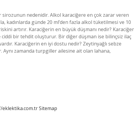
r sirozunun nedenidir. Alkol karaciğere en çok zarar veren
la, kadınlarda günde 20 ml’den fazla alkol tüketilmesi ve 10
riskini artırır. Karaciğerin en büyük düşmanı nedir? Karaciğer
ciddi bir tehdit oluşturur. Bir diğer düşman ise bilinçsiz ilaç
ri vardır. Karaciğerin en iyi dostu nedir? Zeytinyağlı sebze
. Aynı zamanda turpgiller ailesine ait olan lahana,
//eklektika.com.tr
Sitemap