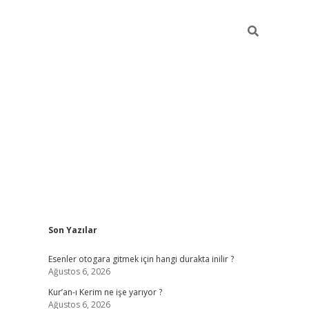
Sidebar
Son Yazılar
vdcasino
Esenler otogara gitmek için hangi durakta inilir ?
Ağustos 6, 2026
Kur’an-ı Kerim ne işe yarıyor ?
Ağustos 6, 2026