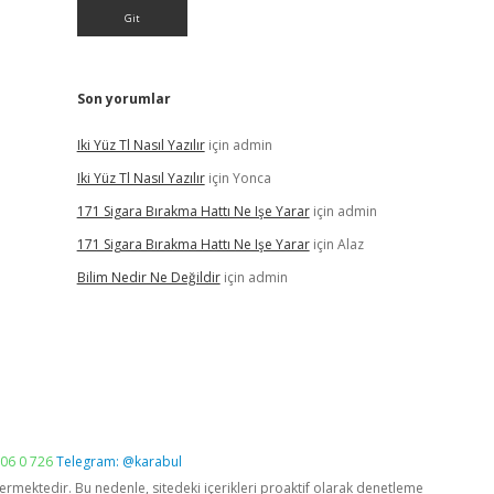
Son yorumlar
Iki Yüz Tl Nasıl Yazılır
için
admin
Iki Yüz Tl Nasıl Yazılır
için
Yonca
171 Sigara Bırakma Hattı Ne Işe Yarar
için
admin
171 Sigara Bırakma Hattı Ne Işe Yarar
için
Alaz
Bilim Nedir Ne Değildir
için
admin
06 0 726
Telegram: @karabul
vermektedir. Bu nedenle, sitedeki içerikleri proaktif olarak denetleme