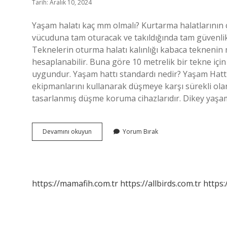
Tarih: Aralık 10, 2024
Yaşam halatı kaç mm olmalı? Kurtarma halatlarının ç
vücuduna tam oturacak ve takıldığında tam güvenlik 
Teknelerin oturma halatı kalınlığı kabaca teknenin
hesaplanabilir. Buna göre 10 metrelik bir tekne için
uygundur. Yaşam hattı standardı nedir? Yaşam Hattı:
ekipmanlarını kullanarak düşmeye karşı sürekli ola
tasarlanmış düşme koruma cihazlarıdır. Dikey yaşam 
Çelik
Devamını okuyun
Yorum Bırak
Yaşam
Halatı
Kaç
Mm
Olmalı
https://mamafih.com.tr
https://allbirds.com.tr
https: