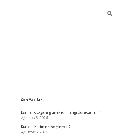
Sidebar
Son Yazılar
vdcasino
Esenler otogara gitmek için hangi durakta inilir ?
Ağustos 6, 2026
Kur’an-ı Kerim ne işe yarıyor ?
Ağustos 6, 2026