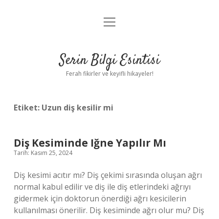
menüyü
Anasayfa
aç
Gizlilik Politikası
Serin Bilgi Esintisi
Yasal Uyarı
Ferah fikirler ve keyifli hikayeler!
Hakkımızda
Etiket:
Uzun diş kesilir mi
Diş Kesiminde Iğne Yapılır Mı
Tarih: Kasım 25, 2024
Diş kesimi acıtır mı? Diş çekimi sırasında oluşan ağrı
normal kabul edilir ve diş ile diş etlerindeki ağrıyı
gidermek için doktorun önerdiği ağrı kesicilerin
kullanılması önerilir. Diş kesiminde ağrı olur mu? Diş