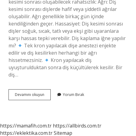
kesimi sonrası oluşabilecek rahatsızlık: Ağrı: Diş
kesimi sonrası dişlerde hafif veya şiddetli ağrılar
oluşabilir. Ağrı genellikle birkaç gün içinde
kendiliğinden geçer. Hassasiyet: Diş kesimi sonrası
dişler soğuk, sıcak, tatlı veya ekşi gibi uyaranlara
karşı hassas tepki verebilir. Diş kaplama iğne yapılır
mı?
Tek kron yapılacak dişe anestezi enjekte
edilir ve diş kesilirken herhangi bir ağrı
hissetmezsiniz.
Kron yapılacak diş
uyuşturulduktan sonra diş küçültülerek kesilir. Bir
diş…
Diş
Devamını okuyun
Yorum Bırak
Kesiminde
Iğne
Yapılır
Mı
https://mamafih.com.tr
https://allbirds.com.tr
https://eklektika.com.tr
Sitemap