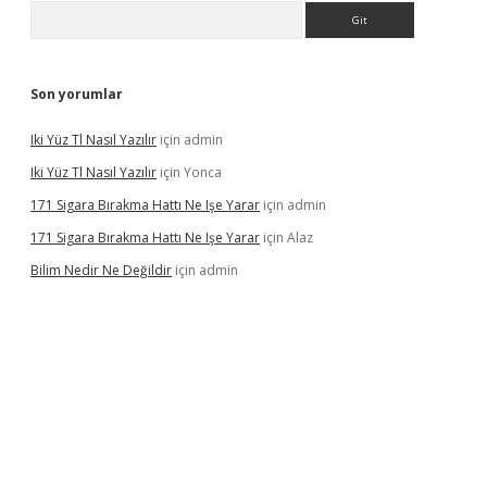
Arama
Son yorumlar
Iki Yüz Tl Nasıl Yazılır
için
admin
Iki Yüz Tl Nasıl Yazılır
için
Yonca
171 Sigara Bırakma Hattı Ne Işe Yarar
için
admin
171 Sigara Bırakma Hattı Ne Işe Yarar
için
Alaz
Bilim Nedir Ne Değildir
için
admin
ino