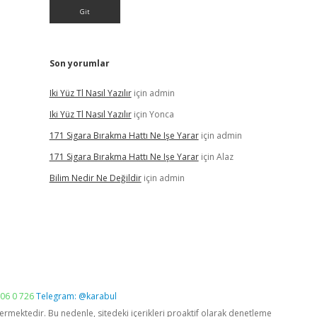
Son yorumlar
Iki Yüz Tl Nasıl Yazılır
için
admin
Iki Yüz Tl Nasıl Yazılır
için
Yonca
171 Sigara Bırakma Hattı Ne Işe Yarar
için
admin
171 Sigara Bırakma Hattı Ne Işe Yarar
için
Alaz
Bilim Nedir Ne Değildir
için
admin
06 0 726
Telegram: @karabul
vermektedir. Bu nedenle, sitedeki içerikleri proaktif olarak denetleme