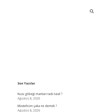
Sidebar
Son Yazılar
vdcasino
Kuzu göbeği mantarı tadı nasıl ?
Ağustos 8, 2026
Müstehcen şaka ne demek ?
Ağustos 8, 2026