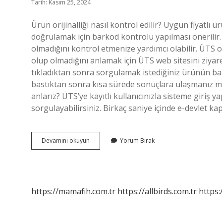
Tarih: Kasım 25, 2024
Ürün orijinalliği nasıl kontrol edilir? Uygun fiyatlı ür
doğrulamak için barkod kontrolü yapılması önerilir.
olmadığını kontrol etmenize yardımcı olabilir. ÜTS o
olup olmadığını anlamak için ÜTS web sitesini ziya
tıkladıktan sonra sorgulamak istediğiniz ürünün 
bastıktan sonra kısa sürede sonuçlara ulaşmanız m
anlarız? ÜTS’ye kayıtlı kullanıcınızla sisteme giriş yap
sorgulayabilirsiniz. Birkaç saniye içinde e-devlet ka
Orjinallik
Devamını okuyun
Yorum Bırak
Takip
Sistemi
Nedir
https://mamafih.com.tr
https://allbirds.com.tr
https: