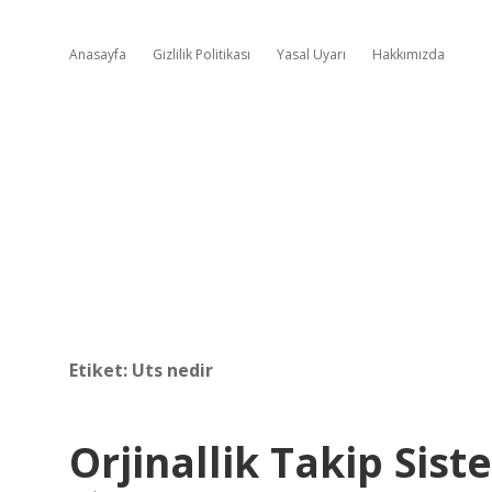
Anasayfa
Gizlilik Politikası
Yasal Uyarı
Hakkımızda
Etiket:
Uts nedir
Orjinallik Takip Sist