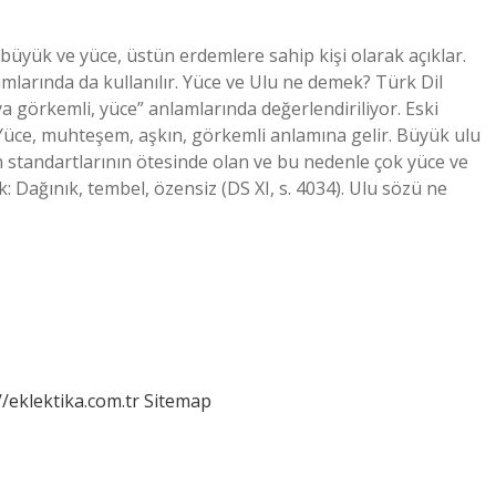
üyük ve yüce, üstün erdemlere sahip kişi olarak açıklar.
mlarında da kullanılır. Yüce ve Ulu ne demek? Türk Dil
 görkemli, yüce” anlamlarında değerlendiriliyor. Eski
Yüce, muhteşem, aşkın, görkemli anlamına gelir. Büyük ulu
n standartlarının ötesinde olan ve bu nedenle çok yüce ve
 Dağınık, tembel, özensiz (DS XI, s. 4034). Ulu sözü ne
//eklektika.com.tr
Sitemap