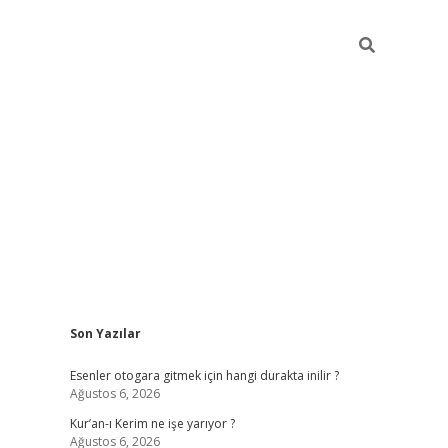
Sidebar
Son Yazılar
vdcasino
Esenler otogara gitmek için hangi durakta inilir ?
Ağustos 6, 2026
Kur’an-ı Kerim ne işe yarıyor ?
Ağustos 6, 2026