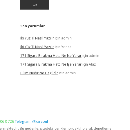
Son yorumlar
Iki Yüz Tl Nasıl Yazılır
için
admin
Iki Yüz Tl Nasıl Yazılır
için
Yonca
171 Sigara Bırakma Hattı Ne Işe Yarar
için
admin
171 Sigara Bırakma Hattı Ne Işe Yarar
için
Alaz
Bilim Nedir Ne Değildir
için
admin
06 0 726
Telegram: @karabul
vermektedir. Bu nedenle, sitedeki içerikleri proaktif olarak denetleme