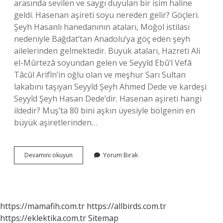
arasında sevilen ve saygı duyulan bir isim haline
geldi. Hasenan aşireti soyu nereden gelir? Göçleri.
Şeyh Hasanlı hanedanının ataları, Moğol istilası
nedeniyle Bağdat’tan Anadolu’ya göç eden şeyh
ailelerinden gelmektedir. Büyük ataları, Hazreti Ali
el-Mûrtezâ soyundan gelen ve Seyyîd Ebû’l Vefâ
Tâcûl Arifîn’in oğlu olan ve meşhur Sarı Sultan
lakabını taşıyan Seyyîd Şeyh Ahmed Dede ve kardeşi
Seyyîd Şeyh Hasan Dede’dir. Hasenan aşireti hangi
ildedir? Muş’ta 80 bini aşkın üyesiyle bölgenin en
büyük aşiretlerinden…
Hasenan
Devamını okuyun
Yorum Bırak
Aşireti
Kimlerdir
https://mamafih.com.tr
https://allbirds.com.tr
https://eklektika.com.tr
Sitemap