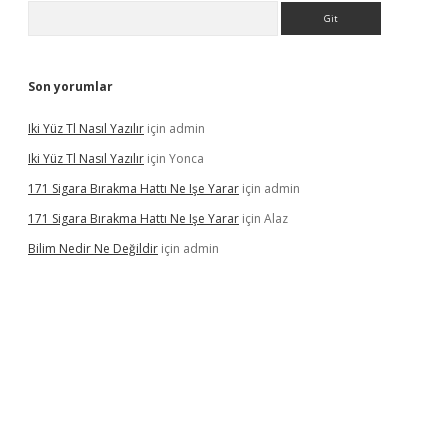
Arama
Son yorumlar
Iki Yüz Tl Nasıl Yazılır
için
admin
Iki Yüz Tl Nasıl Yazılır
için
Yonca
171 Sigara Bırakma Hattı Ne Işe Yarar
için
admin
171 Sigara Bırakma Hattı Ne Işe Yarar
için
Alaz
Bilim Nedir Ne Değildir
için
admin
ino