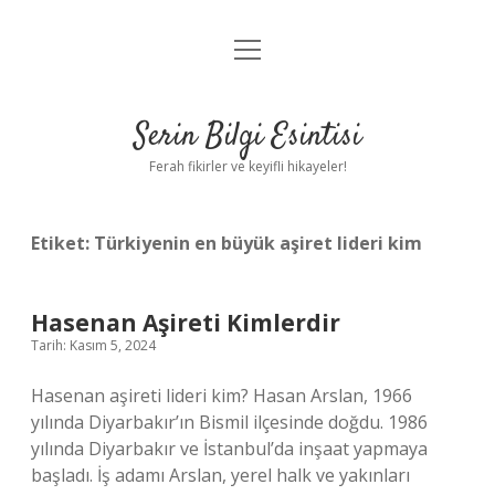
menüyü
Anasayfa
aç
Gizlilik Politikası
Serin Bilgi Esintisi
Yasal Uyarı
Ferah fikirler ve keyifli hikayeler!
Hakkımızda
Etiket:
Türkiyenin en büyük aşiret lideri kim
Hasenan Aşireti Kimlerdir
Tarih: Kasım 5, 2024
Hasenan aşireti lideri kim? Hasan Arslan, 1966
yılında Diyarbakır’ın Bismil ilçesinde doğdu. 1986
yılında Diyarbakır ve İstanbul’da inşaat yapmaya
başladı. İş adamı Arslan, yerel halk ve yakınları