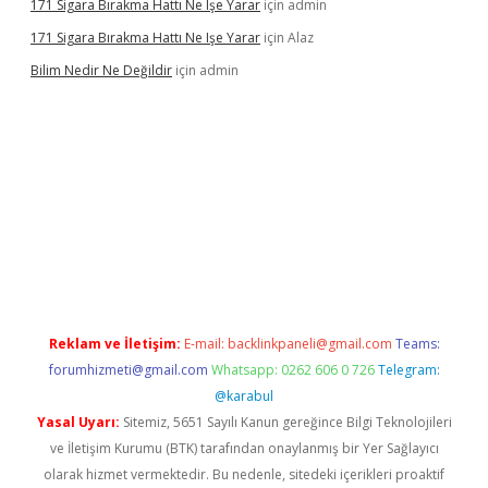
171 Sigara Bırakma Hattı Ne Işe Yarar
için
admin
171 Sigara Bırakma Hattı Ne Işe Yarar
için
Alaz
Bilim Nedir Ne Değildir
için
admin
no
Reklam ve İletişim:
E-mail:
backlinkpaneli@gmail.com
Teams:
forumhizmeti@gmail.com
Whatsapp: 0262 606 0 726
Telegram:
@karabul
Yasal Uyarı:
Sitemiz, 5651 Sayılı Kanun gereğince Bilgi Teknolojileri
ve İletişim Kurumu (BTK) tarafından onaylanmış bir Yer Sağlayıcı
olarak hizmet vermektedir. Bu nedenle, sitedeki içerikleri proaktif