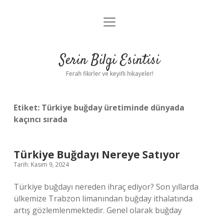
menüyü
Anasayfa
aç
Gizlilik Politikası
Serin Bilgi Esintisi
Yasal Uyarı
Ferah fikirler ve keyifli hikayeler!
Hakkımızda
Etiket:
Türkiye buğday üretiminde dünyada
kaçıncı sırada
Türkiye Buğdayı Nereye Satıyor
Tarih: Kasım 9, 2024
Türkiye buğdayı nereden ihraç ediyor? Son yıllarda
ülkemize Trabzon limanından buğday ithalatında
artış gözlemlenmektedir. Genel olarak buğday