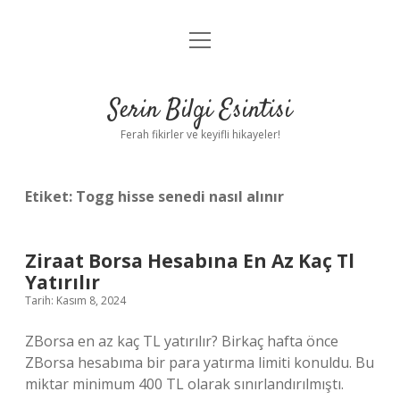
menüyü
Anasayfa
aç
Gizlilik Politikası
Serin Bilgi Esintisi
Yasal Uyarı
Ferah fikirler ve keyifli hikayeler!
Hakkımızda
Etiket:
Togg hisse senedi nasıl alınır
Ziraat Borsa Hesabına En Az Kaç Tl
Yatırılır
Tarih: Kasım 8, 2024
ZBorsa en az kaç TL yatırılır? Birkaç hafta önce
ZBorsa hesabıma bir para yatırma limiti konuldu. Bu
miktar minimum 400 TL olarak sınırlandırılmıştı.