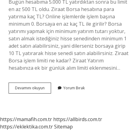
Bugün hesabıma 5.000 TL yatırdıktan sonra bu limit
en az 500 TL oldu. Ziraat Borsa hesabına para
yatırma kaç TL? Online işlemlerde işlem başına
minimum 0. Borsaya en az kaç TL ile girilir? Borsa
yatırımı yapmak için minimum yatırım tutarı yoktur,
satın almak istediğiniz hisse senedinden minimum 1
adet satın alabilirsiniz, yani dilerseniz borsaya girip
10 TL yatırarak hisse senedi satın alabilirsiniz. Ziraat
Borsa işlem limiti ne kadar? Ziraat Yatırım
hesabınıza ek bir günlük alım limiti eklenmesini…
Ziraat
Devamını okuyun
Yorum Bırak
Borsa
Hesabına
En
Az
Kaç
https://mamafih.com.tr
https://allbirds.com.tr
Tl
https://eklektika.com.tr
Sitemap
Yatırılır