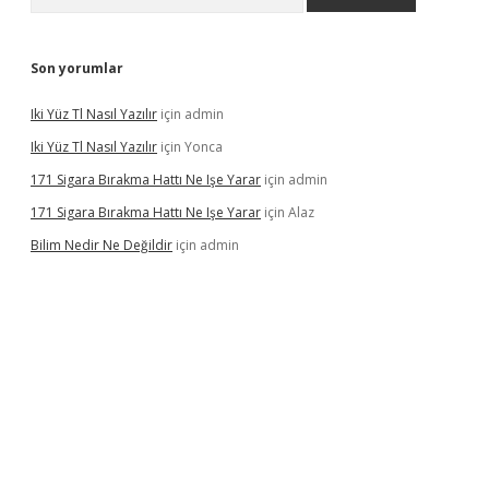
Son yorumlar
Iki Yüz Tl Nasıl Yazılır
için
admin
Iki Yüz Tl Nasıl Yazılır
için
Yonca
171 Sigara Bırakma Hattı Ne Işe Yarar
için
admin
171 Sigara Bırakma Hattı Ne Işe Yarar
için
Alaz
Bilim Nedir Ne Değildir
için
admin
sino