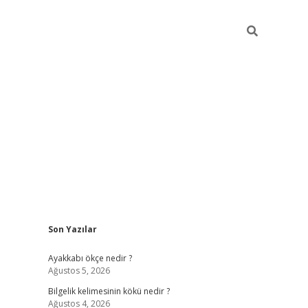
Sidebar
Son Yazılar
vdcasino
Ayakkabı ökçe nedir ?
Ağustos 5, 2026
Bilgelik kelimesinin kökü nedir ?
Ağustos 4, 2026