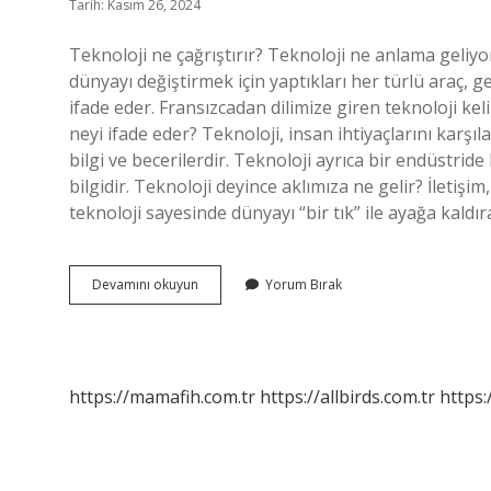
Tarih: Kasım 26, 2024
Teknoloji ne çağrıştırır? Teknoloji ne anlama geliyo
dünyayı değiştirmek için yaptıkları her türlü araç, ge
ifade eder. Fransızcadan dilimize giren teknoloji keli
neyi ifade eder? Teknoloji, insan ihtiyaçlarını karş
bilgi ve becerilerdir. Teknoloji ayrıca bir endüstride
bilgidir. Teknoloji deyince aklımıza ne gelir? İletişim,
teknoloji sayesinde dünyayı “bir tık” ile ayağa kaldı
Teknoloji
Devamını okuyun
Yorum Bırak
Neyi
Çağrıştırıyor
https://mamafih.com.tr
https://allbirds.com.tr
https: