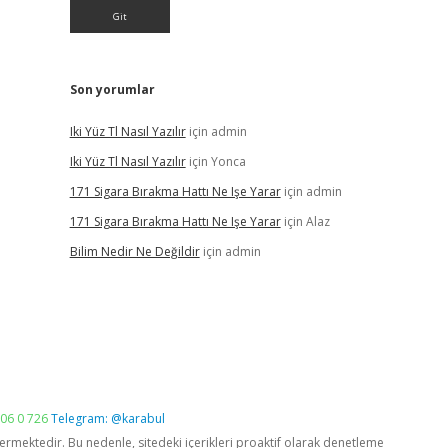
Son yorumlar
Iki Yüz Tl Nasıl Yazılır
için
admin
Iki Yüz Tl Nasıl Yazılır
için
Yonca
171 Sigara Bırakma Hattı Ne Işe Yarar
için
admin
171 Sigara Bırakma Hattı Ne Işe Yarar
için
Alaz
Bilim Nedir Ne Değildir
için
admin
06 0 726
Telegram: @karabul
vermektedir. Bu nedenle, sitedeki içerikleri proaktif olarak denetleme