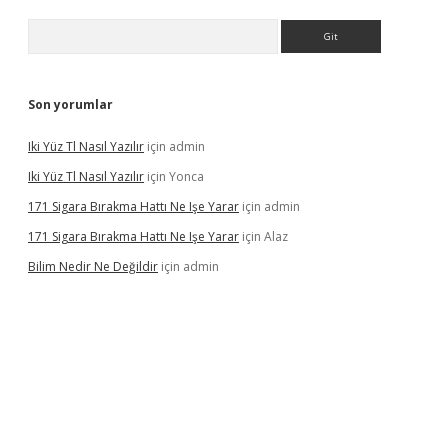
Arama
Son yorumlar
Iki Yüz Tl Nasıl Yazılır
için
admin
Iki Yüz Tl Nasıl Yazılır
için
Yonca
171 Sigara Bırakma Hattı Ne Işe Yarar
için
admin
171 Sigara Bırakma Hattı Ne Işe Yarar
için
Alaz
Bilim Nedir Ne Değildir
için
admin
ino