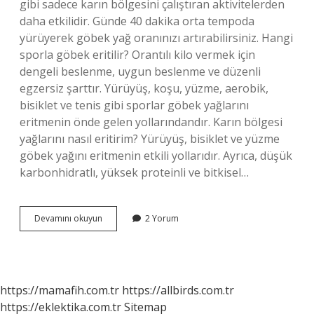
gibi sadece karın bölgesini çalıştıran aktivitelerden
daha etkilidir. Günde 40 dakika orta tempoda
yürüyerek göbek yağ oranınızı artırabilirsiniz. Hangi
sporla göbek eritilir? Orantılı kilo vermek için
dengeli beslenme, uygun beslenme ve düzenli
egzersiz şarttır. Yürüyüş, koşu, yüzme, aerobik,
bisiklet ve tenis gibi sporlar göbek yağlarını
eritmenin önde gelen yollarındandır. Karın bölgesi
yağlarını nasıl eritirim? Yürüyüş, bisiklet ve yüzme
göbek yağını eritmenin etkili yollarıdır. Ayrıca, düşük
karbonhidratlı, yüksek proteinli ve bitkisel…
Hangi
Devamını okuyun
2 Yorum
Egzersizle
Göbek
Erir
https://mamafih.com.tr
https://allbirds.com.tr
https://eklektika.com.tr
Sitemap