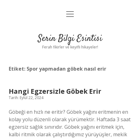
menüyü
Anasayfa
aç
Gizlilik Politikası
Serin Bilgi Esintisi
Yasal Uyarı
Ferah fikirler ve keyifli hikayeler!
Hakkımızda
Etiket:
Spor yapmadan göbek nasıl erir
Hangi Egzersizle Göbek Erir
Tarih: Eylül 22, 2024
Göbeği en hızlı ne eritir? Göbek yağını eritmenin en
kolay yolu düzenli olarak yürümektir. Haftada 3 saat
egzersiz sağlık sınırıdır. Göbek yağını eritmek için,
kalbi ritmik olarak çalıştırdığımız yürüyüşler, mekik