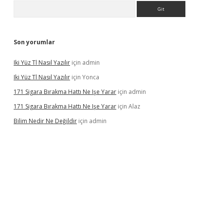
Arama
Son yorumlar
Iki Yüz Tl Nasıl Yazılır
için
admin
Iki Yüz Tl Nasıl Yazılır
için
Yonca
171 Sigara Bırakma Hattı Ne Işe Yarar
için
admin
171 Sigara Bırakma Hattı Ne Işe Yarar
için
Alaz
Bilim Nedir Ne Değildir
için
admin
ino