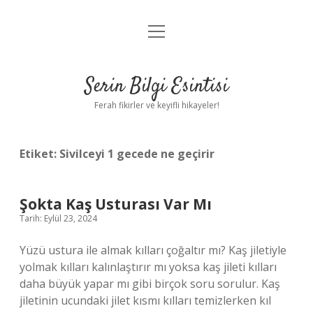
menüyü
Anasayfa
aç
Gizlilik Politikası
Serin Bilgi Esintisi
Yasal Uyarı
Ferah fikirler ve keyifli hikayeler!
Hakkımızda
Etiket:
Sivilceyi 1 gecede ne geçirir
Şokta Kaş Usturası Var Mı
Tarih: Eylül 23, 2024
Yüzü ustura ile almak kılları çoğaltır mı? Kaş jiletiyle
yolmak kılları kalınlaştırır mı yoksa kaş jileti kılları
daha büyük yapar mı gibi birçok soru sorulur. Kaş
jiletinin ucundaki jilet kısmı kılları temizlerken kıl