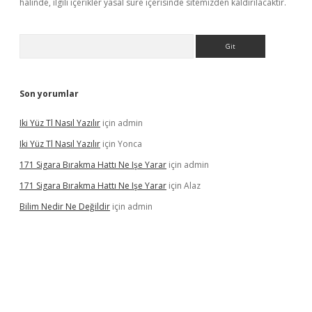
halinde, ilgili içerikler yasal süre içerisinde sitemizden kaldırılacaktır.
Arama
Son yorumlar
Iki Yüz Tl Nasıl Yazılır
için
admin
Iki Yüz Tl Nasıl Yazılır
için
Yonca
171 Sigara Bırakma Hattı Ne Işe Yarar
için
admin
171 Sigara Bırakma Hattı Ne Işe Yarar
için
Alaz
Bilim Nedir Ne Değildir
için
admin