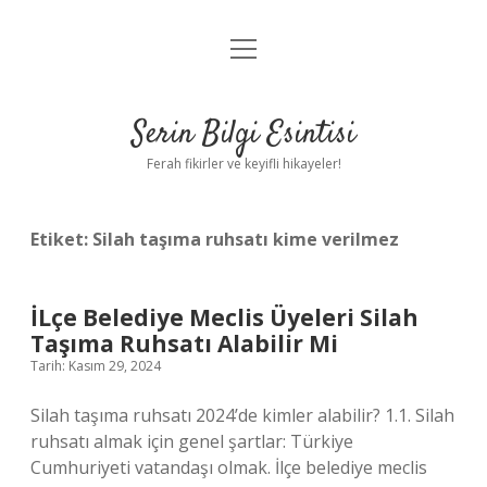
menüyü
Anasayfa
aç
Gizlilik Politikası
Serin Bilgi Esintisi
Yasal Uyarı
Ferah fikirler ve keyifli hikayeler!
Hakkımızda
Etiket:
Silah taşıma ruhsatı kime verilmez
İLçe Belediye Meclis Üyeleri Silah
Taşıma Ruhsatı Alabilir Mi
Tarih: Kasım 29, 2024
Silah taşıma ruhsatı 2024’de kimler alabilir? 1.1. Silah
ruhsatı almak için genel şartlar: Türkiye
Cumhuriyeti vatandaşı olmak. İlçe belediye meclis