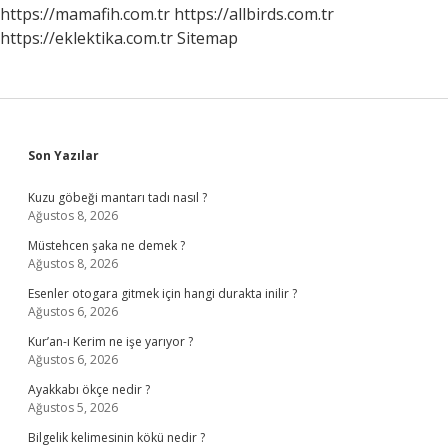
Taşıma
https://mamafih.com.tr
https://allbirds.com.tr
Ruhsatı
https://eklektika.com.tr
Sitemap
Alabilir
Mi
Sidebar
Son Yazılar
Kuzu göbeği mantarı tadı nasıl ?
Ağustos 8, 2026
Müstehcen şaka ne demek ?
Ağustos 8, 2026
Esenler otogara gitmek için hangi durakta inilir ?
Ağustos 6, 2026
Kur’an-ı Kerim ne işe yarıyor ?
Ağustos 6, 2026
Ayakkabı ökçe nedir ?
Ağustos 5, 2026
Bilgelik kelimesinin kökü nedir ?