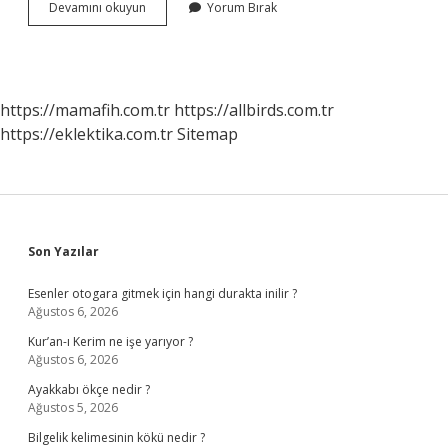
Mercedes
Devamını okuyun
Yorum Bırak
Türkiyede
Ne
Üretiyor
https://mamafih.com.tr
https://allbirds.com.tr
https://eklektika.com.tr
Sitemap
Sidebar
Son Yazılar
Esenler otogara gitmek için hangi durakta inilir ?
Ağustos 6, 2026
Kur’an-ı Kerim ne işe yarıyor ?
Ağustos 6, 2026
Ayakkabı ökçe nedir ?
Ağustos 5, 2026
Bilgelik kelimesinin kökü nedir ?