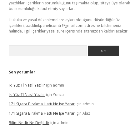
yazdıkları içeriklerin sorumluluğunu taşımakta olup, siteye üye olarak
bu sorumluluğu kabul etmiş sayılırlar.
Hukuka ve yasal düzenlemelere aykırı olduğunu düşündüğünüz
içerikleri,
backlinkpanelicomtr@gmail.com
adresine bildirmeniz
halinde, ilgili içerikler yasal süre içerisinde sitemizden kaldırılacaktır.
Arama
Son yorumlar
Iki Yüz Tl Nasıl Yazılır
için
admin
Iki Yüz Tl Nasıl Yazılır
için
Yonca
171 Sigara Bırakma Hattı Ne Işe Yarar
için
admin
171 Sigara Bırakma Hattı Ne Işe Yarar
için
Alaz
Bilim Nedir Ne Değildir
için
admin