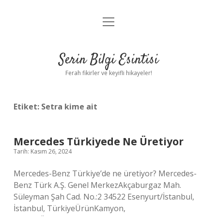
menüyü
Anasayfa
aç
Gizlilik Politikası
Serin Bilgi Esintisi
Yasal Uyarı
Ferah fikirler ve keyifli hikayeler!
Hakkımızda
Etiket:
Setra kime ait
Mercedes Türkiyede Ne Üretiyor
Tarih: Kasım 26, 2024
Mercedes-Benz Türkiye’de ne üretiyor? Mercedes-
Benz Türk A.Ş. Genel MerkezAkçaburgaz Mah.
Süleyman Şah Cad. No.:2 34522 Esenyurt/İstanbul,
İstanbul, TürkiyeÜrünKamyon,