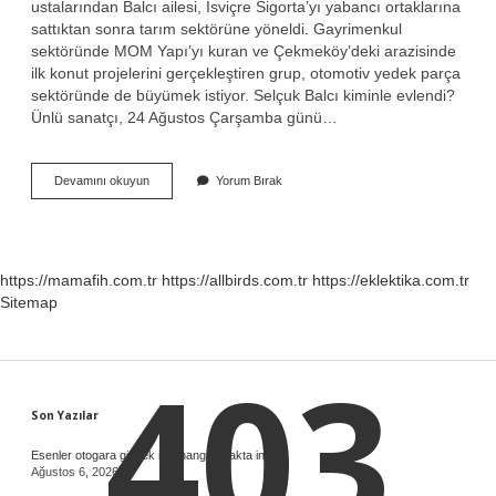
ustalarından Balcı ailesi, İsviçre Sigorta’yı yabancı ortaklarına
sattıktan sonra tarım sektörüne yöneldi. Gayrimenkul
sektöründe MOM Yapı’yı kuran ve Çekmeköy’deki arazisinde
ilk konut projelerini gerçekleştiren grup, otomotiv yedek parça
sektöründe de büyümek istiyor. Selçuk Balcı kiminle evlendi?
Ünlü sanatçı, 24 Ağustos Çarşamba günü…
Meryem
Devamını okuyun
Yorum Bırak
Balcı
Nereli
https://mamafih.com.tr
https://allbirds.com.tr
https://eklektika.com.tr
Sitemap
403
Sidebar
Son Yazılar
Esenler otogara gitmek için hangi durakta inilir ?
Ağustos 6, 2026