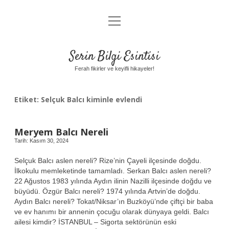
menüyü
Anasayfa
aç
Gizlilik Politikası
Serin Bilgi Esintisi
Yasal Uyarı
Ferah fikirler ve keyifli hikayeler!
Hakkımızda
Etiket:
Selçuk Balcı kiminle evlendi
Meryem Balcı Nereli
Tarih: Kasım 30, 2024
Selçuk Balcı aslen nereli? Rize’nin Çayeli ilçesinde doğdu.
İlkokulu memleketinde tamamladı. Serkan Balcı aslen nereli?
22 Ağustos 1983 yılında Aydın ilinin Nazilli ilçesinde doğdu ve
büyüdü. Özgür Balcı nereli? 1974 yılında Artvin’de doğdu.
Aydın Balcı nereli? Tokat/Niksar’ın Buzköyü’nde çiftçi bir baba
ve ev hanımı bir annenin çocuğu olarak dünyaya geldi. Balcı
ailesi kimdir? İSTANBUL – Sigorta sektörünün eski