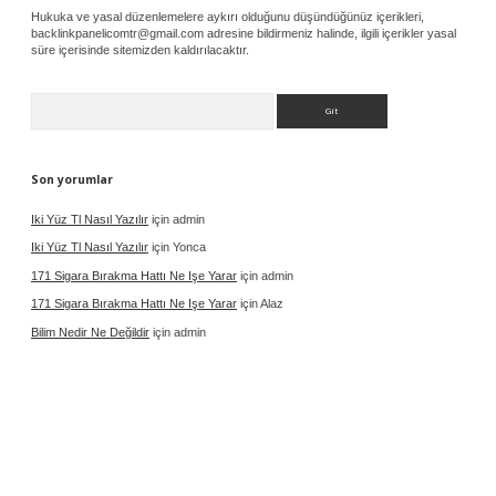
Hukuka ve yasal düzenlemelere aykırı olduğunu düşündüğünüz içerikleri,
backlinkpanelicomtr@gmail.com
adresine bildirmeniz halinde, ilgili içerikler yasal
süre içerisinde sitemizden kaldırılacaktır.
Arama
Son yorumlar
Iki Yüz Tl Nasıl Yazılır
için
admin
Iki Yüz Tl Nasıl Yazılır
için
Yonca
171 Sigara Bırakma Hattı Ne Işe Yarar
için
admin
171 Sigara Bırakma Hattı Ne Işe Yarar
için
Alaz
Bilim Nedir Ne Değildir
için
admin