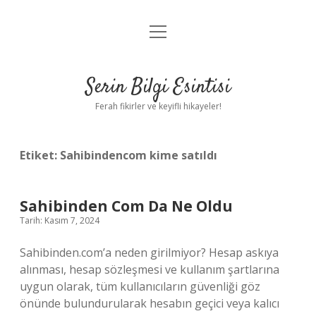
menüyü
Anasayfa
aç
Gizlilik Politikası
Serin Bilgi Esintisi
Yasal Uyarı
Ferah fikirler ve keyifli hikayeler!
Hakkımızda
Etiket:
Sahibindencom kime satıldı
Sahibinden Com Da Ne Oldu
Tarih: Kasım 7, 2024
Sahibinden.com’a neden girilmiyor? Hesap askıya
alınması, hesap sözleşmesi ve kullanım şartlarına
uygun olarak, tüm kullanıcıların güvenliği göz
önünde bulundurularak hesabın geçici veya kalıcı