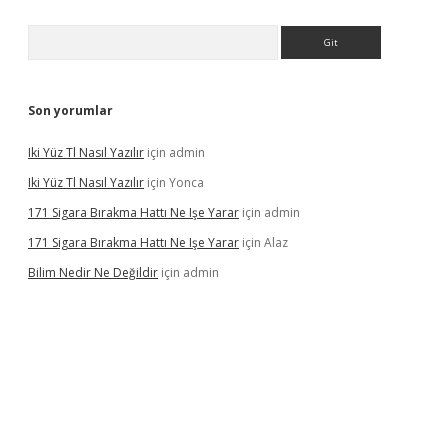
Arama
Son yorumlar
Iki Yüz Tl Nasıl Yazılır
için
admin
Iki Yüz Tl Nasıl Yazılır
için
Yonca
171 Sigara Bırakma Hattı Ne Işe Yarar
için
admin
171 Sigara Bırakma Hattı Ne Işe Yarar
için
Alaz
Bilim Nedir Ne Değildir
için
admin
sino