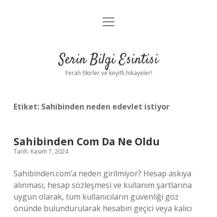
menüyü
Anasayfa
aç
Gizlilik Politikası
Serin Bilgi Esintisi
Yasal Uyarı
Ferah fikirler ve keyifli hikayeler!
Hakkımızda
Etiket:
Sahibinden neden edevlet istiyor
Sahibinden Com Da Ne Oldu
Tarih: Kasım 7, 2024
Sahibinden.com’a neden girilmiyor? Hesap askıya
alınması, hesap sözleşmesi ve kullanım şartlarına
uygun olarak, tüm kullanıcıların güvenliği göz
önünde bulundurularak hesabın geçici veya kalıcı