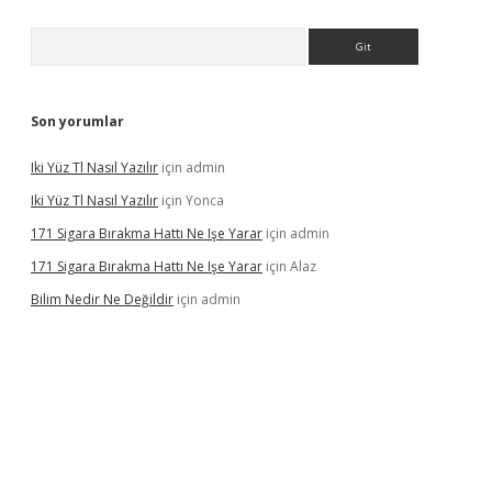
Arama
Son yorumlar
Iki Yüz Tl Nasıl Yazılır
için
admin
Iki Yüz Tl Nasıl Yazılır
için
Yonca
171 Sigara Bırakma Hattı Ne Işe Yarar
için
admin
171 Sigara Bırakma Hattı Ne Işe Yarar
için
Alaz
Bilim Nedir Ne Değildir
için
admin
ino