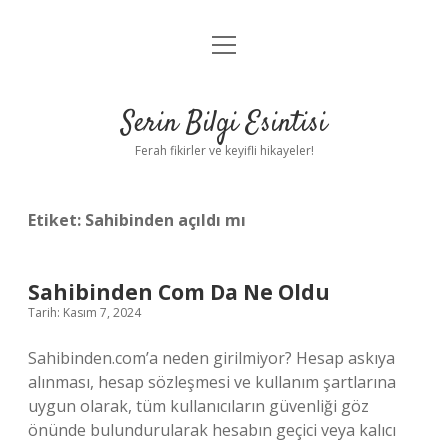
menüyü
Anasayfa
aç
Gizlilik Politikası
Serin Bilgi Esintisi
Yasal Uyarı
Ferah fikirler ve keyifli hikayeler!
Hakkımızda
Etiket:
Sahibinden açıldı mı
Sahibinden Com Da Ne Oldu
Tarih: Kasım 7, 2024
Sahibinden.com’a neden girilmiyor? Hesap askıya
alınması, hesap sözleşmesi ve kullanım şartlarına
uygun olarak, tüm kullanıcıların güvenliği göz
önünde bulundurularak hesabın geçici veya kalıcı