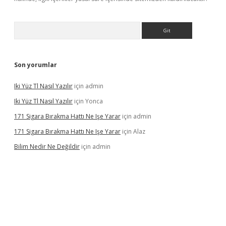
Arama
Son yorumlar
Iki Yüz Tl Nasıl Yazılır
için
admin
Iki Yüz Tl Nasıl Yazılır
için
Yonca
171 Sigara Bırakma Hattı Ne Işe Yarar
için
admin
171 Sigara Bırakma Hattı Ne Işe Yarar
için
Alaz
Bilim Nedir Ne Değildir
için
admin
ino