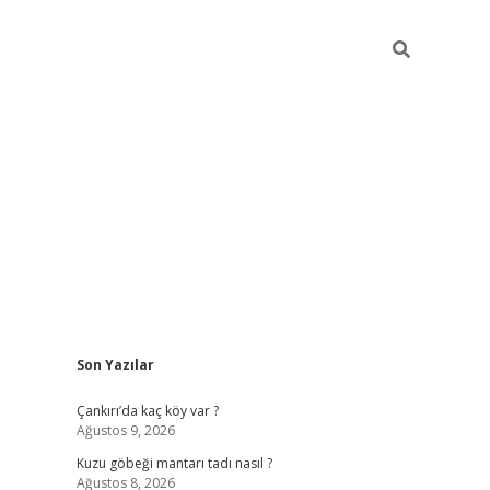
Sidebar
Son Yazılar
vdcasino
Çankırı’da kaç köy var ?
Ağustos 9, 2026
Kuzu göbeği mantarı tadı nasıl ?
Ağustos 8, 2026