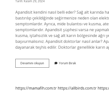
Tarih: Kasım 29, 2024
Apandisit kendini nasıl belli eder? Sağ alt karında ha
bastırılıp çekildiğinde seğirmenize neden olan elekt
semptomlardır. Ayrıca, mide bulantısı ve kusma, ateş, i
semptomlarıdır. Apandisit şüphesi varsa ne yapmalı? 
kusma, iştahsızlık ve sağ alt karın bölgesinde ağrı ye
başvurmalısınız. Apandisit doktorlar nasıl anlar? A
dayanarak teşhis edilir. Doktorlar genellikle karın a
Apandisit
Devamını okuyun
Yorum Bırak
Kendini
Belli
Eder
Mi
https://mamafih.com.tr
https://allbirds.com.tr
https: