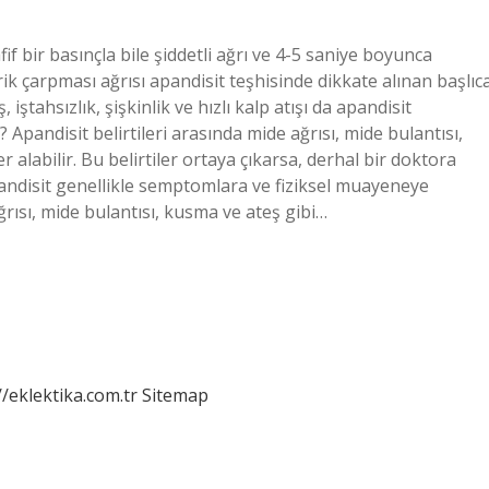
fif bir basınçla bile şiddetli ağrı ve 4-5 saniye boyunca
rik çarpması ağrısı apandisit teşhisinde dikkate alınan başlıc
ştahsızlık, şişkinlik ve hızlı kalp atışı da apandisit
Apandisit belirtileri arasında mide ağrısı, mide bulantısı,
r alabilir. Bu belirtiler ortaya çıkarsa, derhal bir doktora
pandisit genellikle semptomlara ve fiziksel muayeneye
ğrısı, mide bulantısı, kusma ve ateş gibi…
//eklektika.com.tr
Sitemap