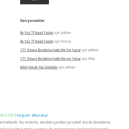
Son yorumlar
Iki Yüz Tl Nasıl Yazılır
için
admin
Iki Yüz Tl Nasıl Yazılır
için
Yonca
171 Sigara Bırakma Hattı Ne Işe Yarar
için
admin
171 Sigara Bırakma Hattı Ne Işe Yarar
için
Alaz
Bilim Nedir Ne Değildir
için
admin
06 0 726
Telegram: @karabul
vermektedir. Bu nedenle, sitedeki içerikleri proaktif olarak denetleme