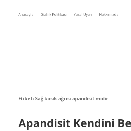
Anasayfa
Gizlilik Politikası
Yasal Uyarı
Hakkımızda
Etiket:
Sağ kasık ağrısı apandisit midir
Apandisit Kendini Be