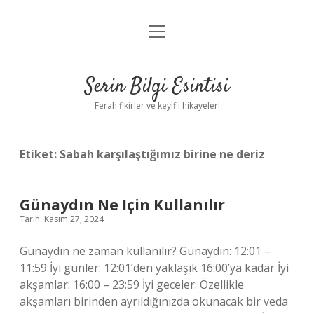
menüyü
Anasayfa
aç
Gizlilik Politikası
Serin Bilgi Esintisi
Yasal Uyarı
Ferah fikirler ve keyifli hikayeler!
Hakkımızda
Etiket:
Sabah karşılaştığımız birine ne deriz
Günaydın Ne Için Kullanılır
Tarih: Kasım 27, 2024
Günaydın ne zaman kullanılır? Günaydın: 12:01 –
11:59 İyi günler: 12:01’den yaklaşık 16:00’ya kadar İyi
akşamlar: 16:00 – 23:59 İyi geceler: Özellikle
akşamları birinden ayrıldığınızda okunacak bir veda