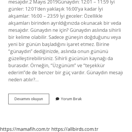
mesajıdır.2 Mayıs 2019Günaydın: 12:01 – 11:59 İyi
günler: 12:01’den yaklaşık 16:00’ya kadar İyi
akşamlar: 16:00 – 23:59 İyi geceler: Özellikle
akşamları birinden ayrıldığınızda okunacak bir veda
mesajıdır. Günaydın ne için? Günaydın aslında sihirli
bir kelime olabilir. Sadece güneşin doğduğunu veya
yeni bir günün başladığını işaret etmez. Birine
“günaydın” dediğinizde, aslında onun gününü
güzelleştirebilirsiniz. Sihirli gücünün kaynağı da
burasıdır. Örneğin, “Üzgünüm” ve “teşekkür
ederim”de de benzer bir güç vardır. Günaydın mesajı
neden atılır?…
Günaydın
Devamını okuyun
Yorum Bırak
Ne
Için
Kullanılır
https://mamafih.com.tr
https://allbirds.com.tr