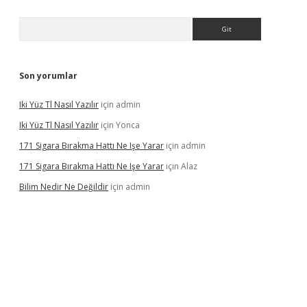
Arama
Son yorumlar
Iki Yüz Tl Nasıl Yazılır
için
admin
Iki Yüz Tl Nasıl Yazılır
için
Yonca
171 Sigara Bırakma Hattı Ne Işe Yarar
için
admin
171 Sigara Bırakma Hattı Ne Işe Yarar
için
Alaz
Bilim Nedir Ne Değildir
için
admin
ino