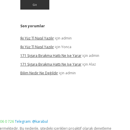
Son yorumlar
Iki Yüz Tl Nasıl Yazılır
için
admin
Iki Yüz Tl Nasıl Yazılır
için
Yonca
171 Sigara Bırakma Hattı Ne Işe Yarar
için
admin
171 Sigara Bırakma Hattı Ne Işe Yarar
için
Alaz
Bilim Nedir Ne Değildir
için
admin
06 0 726
Telegram: @karabul
vermektedir. Bu nedenle, sitedeki içerikleri proaktif olarak denetleme