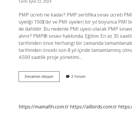
Tarih: Eylül 22, 2024
PMP ücreti ne kadar? PMP sertifika sınav ücreti PMI 
üyeliği 150$’dır ve PMI üyeleri bir yıl boyunca PMI
de dahildir. Bu nedenle PMI üyesi olarak PMP sınav
alınır? PMP® sınavı hakkında. Eğitim: En az 35 saatl
tarihinden önce herhangi bir zamanda tamamlanabil
tarihinden önceki son 8 yıl içinde tamamlanmış olma
4.500 saatlik proje yönetimi…
Pmp
Devamını okuyun
2 Yorum
Sertifikası
Nasıl
Alınır
https://mamafih.com.tr
https://allbirds.com.tr
https: