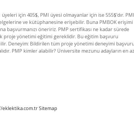
üyeleri için 405$, PMI üyesi olmayanlar için ise 555$’dır. PM
 belgelerine ve kütüphanesine erişebilir. Buna PMBOK erişimi
ına başvurmanızı öneririz. PMP sertifikası ne kadar sürede
ik proje yönetimi eğitimi gereklidir. Bu eğitim başvuru
ir. Deneyim: Bildirilen tüm proje yönetimi deneyimi başvur
lıdır. PMP kimler alabilir? Üniversite mezunu adayların en a
//eklektika.com.tr
Sitemap