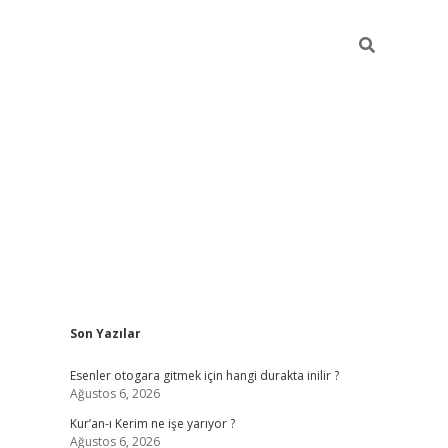
Sidebar
Son Yazılar
vdcasino
Esenler otogara gitmek için hangi durakta inilir ?
Ağustos 6, 2026
Kur’an-ı Kerim ne işe yarıyor ?
Ağustos 6, 2026