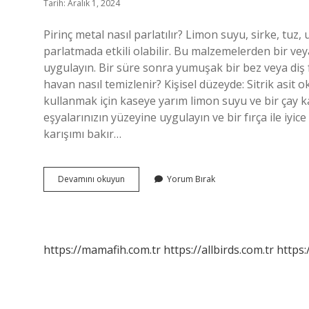
Tarih: Aralık 1, 2024
Pirinç metal nasıl parlatılır? Limon suyu, sirke, tuz
parlatmada etkili olabilir. Bu malzemelerden bir vey
uygulayın. Bir süre sonra yumuşak bir bez veya diş fı
havan nasıl temizlenir? Kişisel düzeyde: Sitrik asit oks
kullanmak için kaseye yarım limon suyu ve bir çay ka
eşyalarınızın yüzeyine uygulayın ve bir fırça ile iyice
karışımı bakır…
Pirinç
Devamını okuyun
Yorum Bırak
Metal
Nasıl
Temizlenir
https://mamafih.com.tr
https://allbirds.com.tr
https: