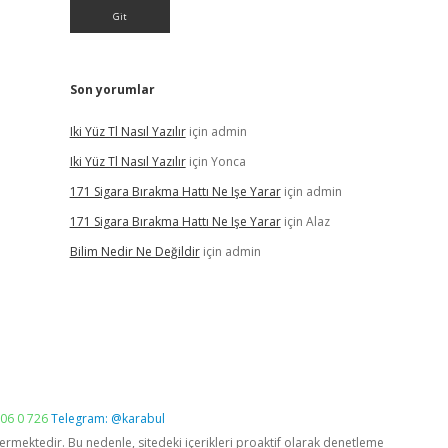
Son yorumlar
Iki Yüz Tl Nasıl Yazılır
için
admin
Iki Yüz Tl Nasıl Yazılır
için
Yonca
171 Sigara Bırakma Hattı Ne Işe Yarar
için
admin
171 Sigara Bırakma Hattı Ne Işe Yarar
için
Alaz
Bilim Nedir Ne Değildir
için
admin
06 0 726
Telegram: @karabul
vermektedir. Bu nedenle, sitedeki içerikleri proaktif olarak denetleme