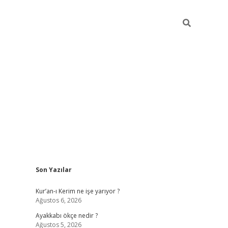
Sidebar
Son Yazılar
vdcasino
Kur’an-ı Kerim ne işe yarıyor ?
Ağustos 6, 2026
Ayakkabı ökçe nedir ?
Ağustos 5, 2026