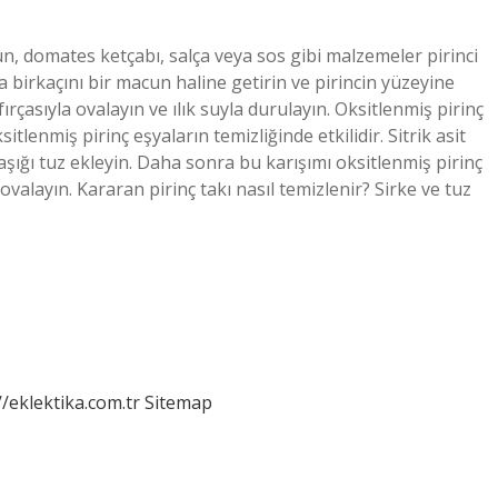
, un, domates ketçabı, salça veya sos gibi malzemeler pirinci
a birkaçını bir macun haline getirin ve pirincin yüzeyine
rçasıyla ovalayın ve ılık suyla durulayın. Oksitlenmiş pirinç
itlenmiş pirinç eşyaların temizliğinde etkilidir. Sitrik asit
şığı tuz ekleyin. Daha sonra bu karışımı oksitlenmiş pirinç
 ovalayın. Kararan pirinç takı nasıl temizlenir? Sirke ve tuz
//eklektika.com.tr
Sitemap