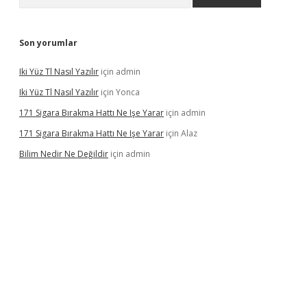
Son yorumlar
Iki Yüz Tl Nasıl Yazılır
için
admin
Iki Yüz Tl Nasıl Yazılır
için
Yonca
171 Sigara Bırakma Hattı Ne Işe Yarar
için
admin
171 Sigara Bırakma Hattı Ne Işe Yarar
için
Alaz
Bilim Nedir Ne Değildir
için
admin
ino