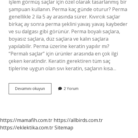
işlem görmüş saçlar için özel olarak tasarlanmış bir
şampuan kullanın. Perma kaç günde oturur? Perma
genellikle 2 ila 5 ay arasında sürer. Kıvırcık saçlar
birkaç ay sonra perma şeklini yavaş yavaş kaybeder
ve su dalgası gibi görünür. Perma boyalı saçlara,
boyasız saçlara, düz saçlara ve kalın saçlara
yapılabilir. Perma üzerine keratin yapılır mı?
“Permalı saçlar” için ürünler arasında en çok ilgi
çeken keratindir. Keratin gerektiren tüm saç
tiplerine uygun olan sıvı keratin, saçların kısa…
Perma
Devamını okuyun
2 Yorum
Dan
Sonra
Ne
Yapılır
https://mamafih.com.tr
https://allbirds.com.tr
https://eklektika.com.tr
Sitemap