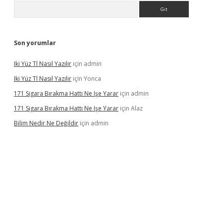
Arama
Son yorumlar
Iki Yüz Tl Nasıl Yazılır
için
admin
Iki Yüz Tl Nasıl Yazılır
için
Yonca
171 Sigara Bırakma Hattı Ne Işe Yarar
için
admin
171 Sigara Bırakma Hattı Ne Işe Yarar
için
Alaz
Bilim Nedir Ne Değildir
için
admin
ino