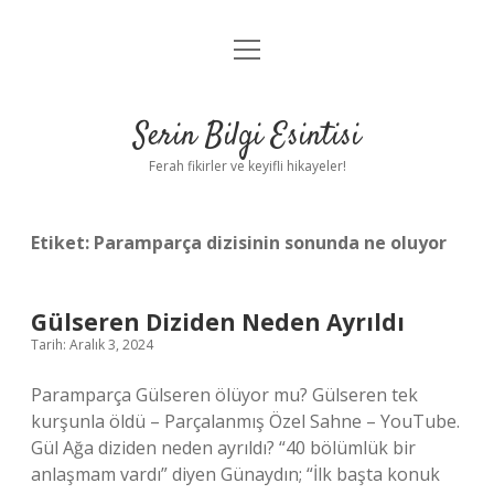
menüyü
Anasayfa
aç
Gizlilik Politikası
Serin Bilgi Esintisi
Yasal Uyarı
Ferah fikirler ve keyifli hikayeler!
Hakkımızda
Etiket:
Paramparça dizisinin sonunda ne oluyor
Gülseren Diziden Neden Ayrıldı
Tarih: Aralık 3, 2024
Paramparça Gülseren ölüyor mu? Gülseren tek
kurşunla öldü – Parçalanmış Özel Sahne – YouTube.
Gül Ağa diziden neden ayrıldı? “40 bölümlük bir
anlaşmam vardı” diyen Günaydın; “İlk başta konuk