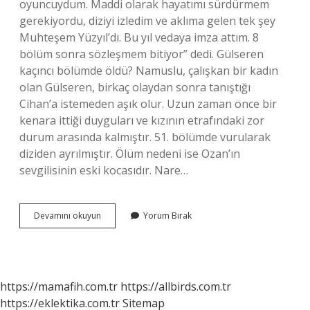
oyuncuydum. Maddi olarak hayatımı sürdürmem
gerekiyordu, diziyi izledim ve aklıma gelen tek şey
Muhteşem Yüzyıl’dı. Bu yıl vedaya imza attım. 8
bölüm sonra sözleşmem bitiyor” dedi. Gülseren
kaçıncı bölümde öldü? Namuslu, çalışkan bir kadın
olan Gülseren, birkaç olaydan sonra tanıştığı
Cihan’a istemeden aşık olur. Uzun zaman önce bir
kenara ittiği duyguları ve kızının etrafındaki zor
durum arasında kalmıştır. 51. bölümde vurularak
diziden ayrılmıştır. Ölüm nedeni ise Ozan’ın
sevgilisinin eski kocasıdır. Nare…
Gülseren
Devamını okuyun
Yorum Bırak
Diziden
Neden
Ayrıldı
https://mamafih.com.tr
https://allbirds.com.tr
https://eklektika.com.tr
Sitemap