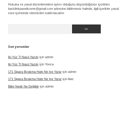
Hukuka ve yasal düzenlemelere aykırı olduğunu düşündüğünüz içerikleri,
backlinkpanelicomtr@gmail.com
adresine bildirmeniz halinde, ilgili içerikler yasal
süre içerisinde sitemizden kaldırılacaktır.
Arama
Son yorumlar
Iki Yüz Tl Nasıl Yazılır
için
admin
Iki Yüz Tl Nasıl Yazılır
için
Yonca
171 Sigara Bırakma Hattı Ne Işe Yarar
için
admin
171 Sigara Bırakma Hattı Ne Işe Yarar
için
Alaz
Bilim Nedir Ne Değildir
için
admin