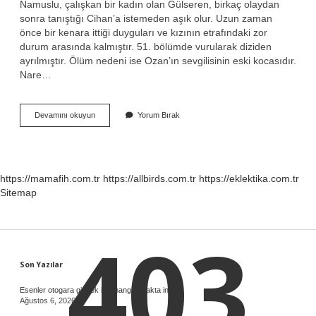
Namuslu, çalışkan bir kadın olan Gülseren, birkaç olaydan
sonra tanıştığı Cihan’a istemeden aşık olur. Uzun zaman
önce bir kenara ittiği duyguları ve kızının etrafındaki zor
durum arasında kalmıştır. 51. bölümde vurularak diziden
ayrılmıştır. Ölüm nedeni ise Ozan’ın sevgilisinin eski kocasıdır.
Nare…
Gülseren
Devamını okuyun
Yorum Bırak
Diziden
Neden
Ayrıldı
https://mamafih.com.tr
https://allbirds.com.tr
https://eklektika.com.tr
Sitemap
403
Sidebar
Son Yazılar
Esenler otogara gitmek için hangi durakta inilir ?
Ağustos 6, 2026