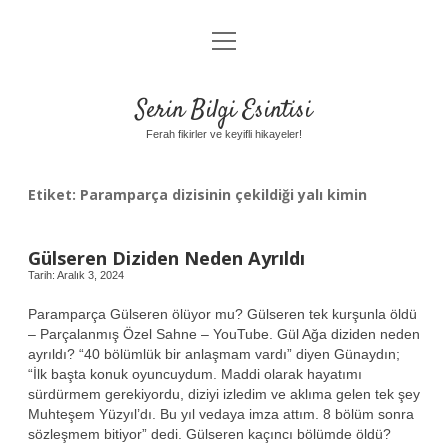
menüyü
Anasayfa
aç
Gizlilik Politikası
Serin Bilgi Esintisi
Yasal Uyarı
Ferah fikirler ve keyifli hikayeler!
Hakkımızda
Etiket:
Paramparça dizisinin çekildiği yalı kimin
Gülseren Diziden Neden Ayrıldı
Tarih: Aralık 3, 2024
Paramparça Gülseren ölüyor mu? Gülseren tek kurşunla öldü
– Parçalanmış Özel Sahne – YouTube. Gül Ağa diziden neden
ayrıldı? “40 bölümlük bir anlaşmam vardı” diyen Günaydın;
“İlk başta konuk oyuncuydum. Maddi olarak hayatımı
sürdürmem gerekiyordu, diziyi izledim ve aklıma gelen tek şey
Muhteşem Yüzyıl’dı. Bu yıl vedaya imza attım. 8 bölüm sonra
sözleşmem bitiyor” dedi. Gülseren kaçıncı bölümde öldü?