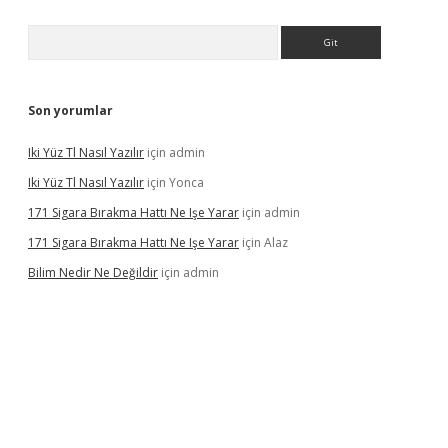
Arama
Son yorumlar
Iki Yüz Tl Nasıl Yazılır
için
admin
Iki Yüz Tl Nasıl Yazılır
için
Yonca
171 Sigara Bırakma Hattı Ne Işe Yarar
için
admin
171 Sigara Bırakma Hattı Ne Işe Yarar
için
Alaz
Bilim Nedir Ne Değildir
için
admin
ino