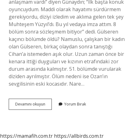
anlaşmam vardı” diyen Günaydın; “İlk başta konuk
oyuncuydum. Maddi olarak hayatımı sürdürmem
gerekiyordu, diziyi izledim ve aklıma gelen tek şey
Muhteşem Yüzyıl’dı. Bu yıl vedaya imza attım. 8
bölüm sonra sözleşmem bitiyor” dedi. Gülseren
kaçıncı bölümde öldü? Namuslu, çalışkan bir kadın
olan Gülseren, birkaç olaydan sonra tanıştığı
Cihan’a istemeden aşık olur. Uzun zaman önce bir
kenara ittiği duyguları ve kızının etrafındaki zor
durum arasında kalmıştır. 51. bölümde vurularak
diziden ayrılmıştır. Ölüm nedeni ise Ozan’ın
sevgilisinin eski kocasıdır. Nare…
Gülseren
Devamını okuyun
Yorum Bırak
Diziden
Neden
Ayrıldı
https://mamafih.com.tr
https://allbirds.com.tr