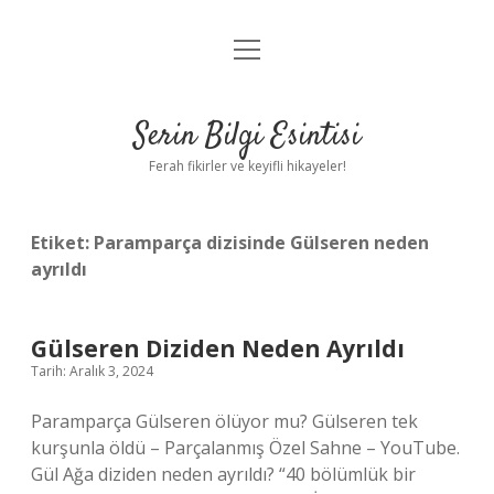
menüyü
Anasayfa
aç
Gizlilik Politikası
Serin Bilgi Esintisi
Yasal Uyarı
Ferah fikirler ve keyifli hikayeler!
Hakkımızda
Etiket:
Paramparça dizisinde Gülseren neden
ayrıldı
Gülseren Diziden Neden Ayrıldı
Tarih: Aralık 3, 2024
Paramparça Gülseren ölüyor mu? Gülseren tek
kurşunla öldü – Parçalanmış Özel Sahne – YouTube.
Gül Ağa diziden neden ayrıldı? “40 bölümlük bir